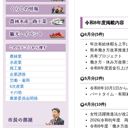
令和8年度掲載内容
6月分(5件)
年次有給休暇を上手
熊本働き方改革推進
共有プロジェクト
農林業
働き方・休み方改善
水産業
令和8年度賃金引上
商工業
企業誘致
5月分(2件)
労働・雇用
6次産業
令和8年10月1日か
その他
パートタイム・有期雇
農業委員会関係
4月分(10件)
女性活躍推進法が改
2026(令和8)年度
令和8年度「働き方