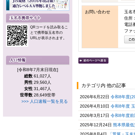
お問い合わせ
玉名
住所：
電話番号
QRコードを読み取るこ
ファッ
とで携帯版玉名市の
URLが表示されます。
[令和8年7月末日現在]
総数
61,027人
男性
29,560人
カテゴリ内 他の記事
女性
31,467人
世帯数
28,649世帯
2026年6月22日
令和8年度(2
>>> 人口速報一覧を見る
2026年4月10日
令和8年度 
2026年3月17日
令和8年度前
2025年12月24日
熊本県最低
2025年8月4日
「荒尾・玉名