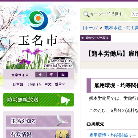
[ホーム]
>
[農林水産・商工業
【熊本労働局】雇
雇用環境・均等関
熊本労働局では、労働行
このたび、6月分の資料
掲載先
雇用環境・均等関係リー