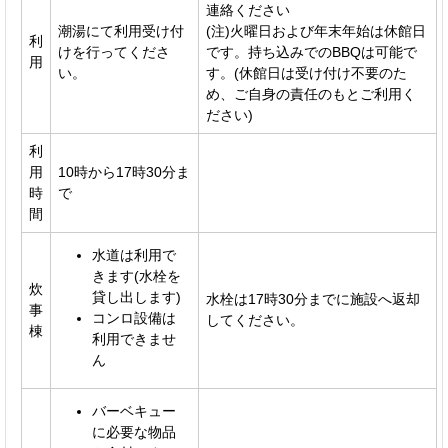
連絡ください
潮湯にて利用受け付
(注)火曜日および年末年始は休館日
利
けを行ってくださ
です。持ち込みでのBBQは可能で
用
い。
す。(休館日は受け付け不要のた
め、ご自身の責任のもとご利用く
ださい)
利
用
10時から17時30分ま
時
で
間
水道は利用で
きます(水栓を
炊
貸し出します)
水栓は17時30分までに施設へ返却
事
コンロ設備は
してください。
棟
利用できませ
ん
バーベキュー
に必要な物品