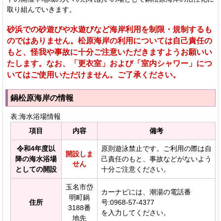
取り組んでいきます。
砂浜での砂遊びや水遊びなど海岸利用を制限・規制するも
のではありません。松原海岸の利用については自己責任の
もと、怪我や事故に十分ご注意いただきますようお願いい
たします。なお、「更衣室」および「室内シャワー」につ
いてはご使用いただけません。ご了承ください。
鍋松原海岸の情報
表:海水浴場情報
項目
内容
備考
令和4年度以
原則遊泳禁止です。ご利用の際は自
開設しま
降の海水浴場
己責任のもと、事故などがないよう
せん
としての開設
十分ご注意ください。
玉名市岱
カーナビには、潮湯の電話番
明町鍋
住所
号:0968-57-4377
3188番
を入力してください。
地先