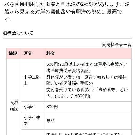
水を直接利用した潮湯と真水湯の2種類があります。湯
船から見える対岸の雲仙岳や有明海の眺めは最高で
す。
料金について
潮湯料金表一覧
施設
区分
料金
500円(70歳以上の者または重度心身障がい
者医療費受給資格者証、
中学生以
身体障がい者手帳、療育手帳もしくは精神
上
障がい者保健福祉手帳の
交付を受けている者(以下「高齢者等」とい
う。)にあっては300円)
入浴
小学生
300円
施設
小学生未
無料
満
中学生以上5,000円(高齢者等にあっては