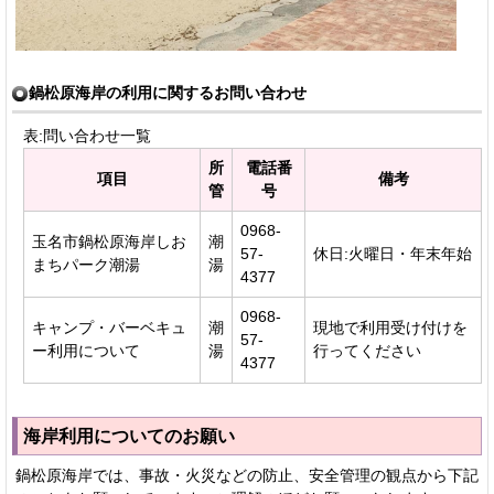
鍋松原海岸の利用に関するお問い合わせ
表:問い合わせ一覧
所
電話番
項目
備考
管
号
0968-
玉名市鍋松原海岸しお
潮
57-
休日:火曜日・年末年始
まちパーク潮湯
湯
4377
0968-
キャンプ・バーベキュ
潮
現地で利用受け付けを
57-
ー利用について
湯
行ってください
4377
海岸利用についてのお願い
鍋松原海岸では、事故・火災などの防止、安全管理の観点から下記