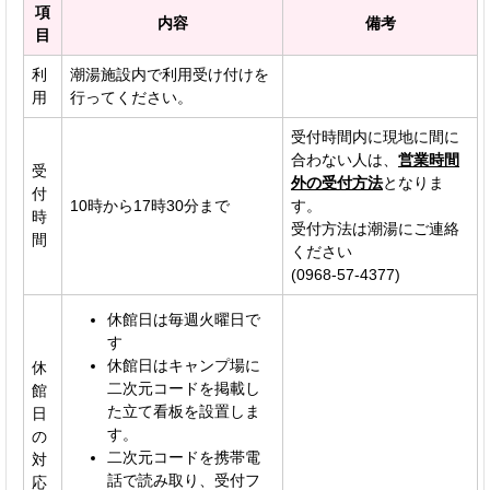
項
内容
備考
目
利
潮湯施設内で利用受け付けを
用
行ってください。
受付時間内に現地に間に
合わない人は、
営業時間
受
外の受付方法
となりま
付
10時から17時30分まで
す。
時
受付方法は潮湯にご連絡
間
ください
(0968-57-4377)
休館日は毎週火曜日で
す
休館日はキャンプ場に
休
二次元コードを掲載し
館
た立て看板を設置しま
日
す。
の
二次元コードを携帯電
対
話で読み取り、受付フ
応