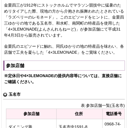
金栗四三が1912年にストックホルムでマラソン競技中に猛暑のた
めリタイアした際、現地の方から介抱され振舞われたとされている
「ラズベリーのレモネード」。このエピソードをヒントに、金栗四
三ゆかりの地である玉名市、和水町、南関町の特産品を使用した
「4×3LEMONADE(よんさんれもねーど)」が参加店舗にて平成31
年4月3日から販売されています。
金栗氏のエピソードに触れ、同氏ゆかりの地の特産品を味わい、各
店舗で工夫を凝らした「4×3LEMONADE」をご賞味ください。
参加店舗
※定休日や4×3LEMONADEの提供内容等については、直接店舗に
ご確認ください。
玉名市
表:参加店舗一覧(玉名市)
参加店舗
住所
電話番号
0968-74-
ダイニング善
玉名市中1591-8