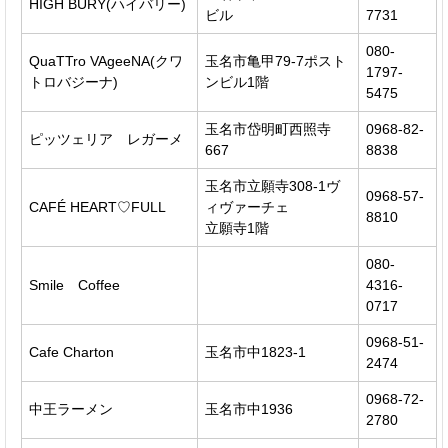
HIGH BURY(ハイバリー)
ビル
7731
080-
QuaTTro VAgeeNA(クワ
玉名市亀甲79-7ポスト
1797-
トロバジーナ)
ンビル1階
5475
玉名市岱明町西照寺
0968-82-
ピッツェリア レガーメ
667
8838
玉名市立願寺308-1ヴ
0968-57-
CAFÉ HEART♡FULL
ィヴァーチェ
8810
立願寺1階
080-
Smile Coffee
4316-
0717
0968-51-
Cafe Charton
玉名市中1823-1
2474
0968-72-
中王ラーメン
玉名市中1936
2780