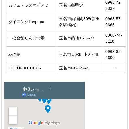
0968-72-
カフェテラスマイアミ
玉名市亀甲34
2337
玉名市両迫間308(新玉
0968-57-
ダイニングTanpopo
名駅構内)
9663
0968-74-
一心会館たんぽぽ堂
玉名市築地1512-77
5110
0968-82-
花の館
玉名市天水町小天748
4600
COEUR A COEUR
玉名市中2822-2
ー