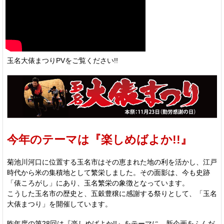
玉名大俵まつりPVをご覧ください!!
今年のテーマは『楽しめばよか!!』
菊池川河口に位置する玉名市はその恵まれた地の利を活かし、江戸
時代から米の集積地として繁栄しました。その面影は、今も史跡
「俵ころがし」にあり、玉名繁栄の象徴となっています。
こうした玉名市の歴史と、五穀豊穣に感謝する祭りとして、「玉名
大俵まつり」を開催しています。
昨年度の第28回は『楽しめばよか!!』をテーマに、新企画をふんだ