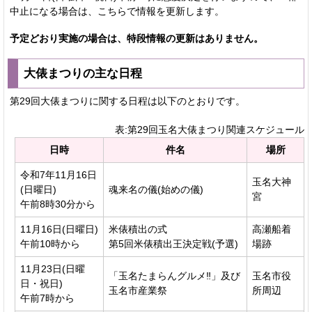
中止になる場合は、こちらで情報を更新します。
予定どおり実施の場合は、特段情報の更新はありません。
大俵まつりの主な日程
第29回大俵まつりに関する日程は以下のとおりです。
表:第29回玉名大俵まつり関連スケジュール
日時
件名
場所
令和7年11月16日
玉名大神
(日曜日)
魂来名の儀(始めの儀)
宮
午前8時30分から
11月16日(日曜日)
米俵積出の式
高瀬船着
午前10時から
第5回米俵積出王決定戦(予選)
場跡
11月23日(日曜
「玉名たまらんグルメ‼」及び
玉名市役
日・祝日)
玉名市産業祭
所周辺
午前7時から