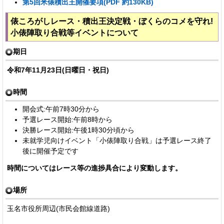
第5回米俵積出王開催要項(PDF 約130KB)
俵ころがしレース・積出王決定戦・ぼくらのコメを守れ!
小俵陣取り合戦等イベントについて
期日
令和7年11月23日(日曜日・祝日)
時間
開会式:午前7時30分から
予選レース開始:午前8時から
決勝レース開始:午後1時30分頃から
未就学児向けイベント「小俵陣取り合戦」は予選レース終了
後に開催予定です
時間についてはレース等の進捗具合により変動します。
場所
玉名市役所周辺(市民会館線道路)