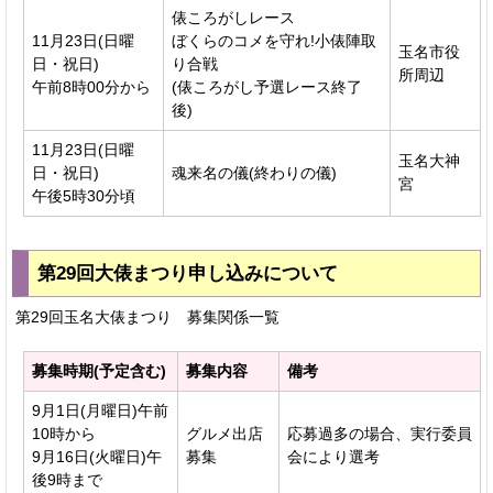
俵ころがしレース
11月23日(日曜
ぼくらのコメを守れ!小俵陣取
玉名市役
日・祝日)
り合戦
所周辺
午前8時00分から
(俵ころがし予選レース終了
後)
11月23日(日曜
玉名大神
日・祝日)
魂来名の儀(終わりの儀)
宮
午後5時30分頃
第29回大俵まつり申し込みについて
第29回玉名大俵まつり 募集関係一覧
募集時期(予定含む)
募集内容
備考
9月1日(月曜日)午前
10時から
グルメ出店
応募過多の場合、実行委員
9月16日(火曜日)午
募集
会により選考
後9時まで