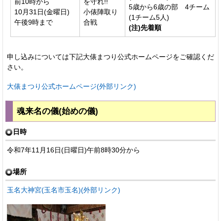
前10時から
を守れ!!
5歳から6歳の部 4チーム
10月31日(金曜日)
小俵陣取り
(1チーム5人)
午後9時まで
合戦
(注)先着順
申し込みについては下記大俵まつり公式ホームページをご確認くだ
さい。
大俵まつり公式ホームページ(外部リンク)
魂来名の儀(始めの儀)
日時
令和7年11月16日(日曜日)午前8時30分から
場所
玉名大神宮(玉名市玉名)(外部リンク)