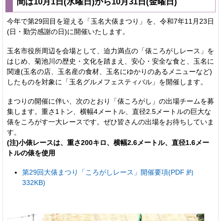
間は10月1日(水曜日)から10月31日(金曜日)
今年で第29回目を迎える「玉名大俵まつり」を、令和7年11月23日
(日・勤労感謝の日)に開催いたします。
玉名市役所周辺を会場として、迫力満点の「俵ころがしレース」を
はじめ、菊池川の歴史・文化を踏まえ、安心・安全な食と、玉名に
関連(玉名の店、玉名産の食材、玉名にゆかりのあるメニューなど)
したものを対象に「玉名グルメフェスティバル」を開催します。
まつりの開催に伴い、次のとおり「俵ころがし」の出場チームを募
集します。重さ1トン、横幅4メートル、直径2.5メートルの巨大な
俵をころがす一大レースです。ぜひ皆さんの出場をお待ちしていま
す。
(注)小俵レースは、重さ200キロ、横幅2.6メートル、直径1.6メー
トルの俵を使用
第29回大俵まつり「ころがしレース」開催要項(PDF 約
332KB)