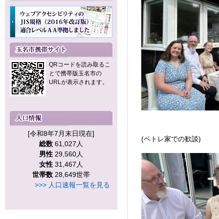
QRコードを読み取るこ
とで携帯版玉名市の
URLが表示されます。
[令和8年7月末日現在]
(ペトレ家での歓談)
総数
61,027人
男性
29,560人
女性
31,467人
世帯数
28,649世帯
>>> 人口速報一覧を見る