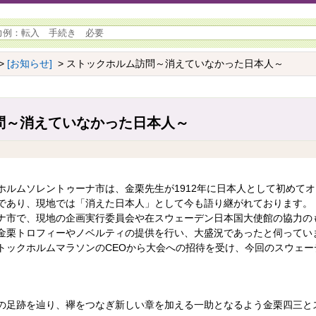
>
[お知らせ]
> ストックホルム訪問～消えていなかった日本人～
問～消えていなかった日本人～
ホルムソレントゥーナ市は、金栗先生が1912年に日本人として初めて
であり、現地では「消えた日本人」として今も語り継がれております。
ナ市で、現地の企画実行委員会や在スウェーデン日本国大使館の協力の
金栗トロフィーやノベルティの提供を行い、大盛況であったと伺ってい
トックホルムマラソンのCEOから大会への招待を受け、今回のスウェー
の足跡を辿り、襷をつなぎ新しい章を加える一助となるよう金栗四三と