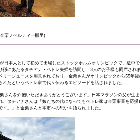
金栗ノベルティ一贈呈)
さんが日本人として初めて出場したストックホルムオリンピックで、途中
ひ孫にあたるタチアナ・ペトレ夫婦を訪問し、3人のお子様も同席され
ベリージュースを用意されており、金栗さんがオリンピックから55年後
られたというペトレ家で代々伝わるエピソードを話されました。
に金栗さんを介抱いただきありがとうございます。日本マラソンの父が生
れ、タチアナさんは「娘たちの代になってもペトレ家は金栗事業を応援
です。」と金栗さんと本市への思いを語られました。