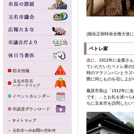
(能化正樹特命全権大使に
ペトレ家
次に、1912年に金栗
ていただいたペトレ家の
時のマラソンパンとラズ
際に同じものを召し上が
藏原市長は「1912年
です。」とお礼を述べら
ちに玉名市を訪問したい