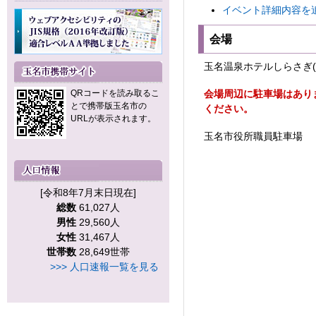
イベント詳細内容を追
会場
玉名温泉ホテルしらさぎ(住
会場周辺に駐車場はあり
QRコードを読み取るこ
とで携帯版玉名市の
ください。
URLが表示されます。
玉名市役所職員駐車場
[令和8年7月末日現在]
総数
61,027人
男性
29,560人
女性
31,467人
世帯数
28,649世帯
>>> 人口速報一覧を見る