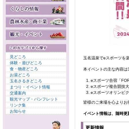
見どころ
玉名温泉でeスポーツを
体験・遊びどころ
食・物産どころ
本イベントの主な内容は3
お湯どころ
eスポーツ合宿「FOR
玉名さるきどころ
eスポーツ複合競技
まつり・イベント情報
eスポーツオリンピ
交通案内
観光マップ・パンフレット
皆様のご来場を心よりお
リンク集
お知らせ
イベント情報は、随時更
更新情報