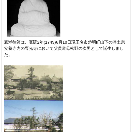
豪潮律師は、寛延2年(1749)6月18日現玉名市岱明町山下の浄土宗
安養寺内の専光寺において父貫道母松野の次男として誕生しまし
た。