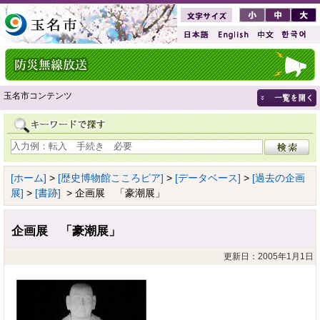
玉名市コンテンツ
[ホーム]
>
[歴史博物館こころピア]
>
[データベース]
>
[過去の企画
展]
>
[書跡]
> 企画展 「豪潮展」
企画展 「豪潮展」
更新日：2005年1月1日