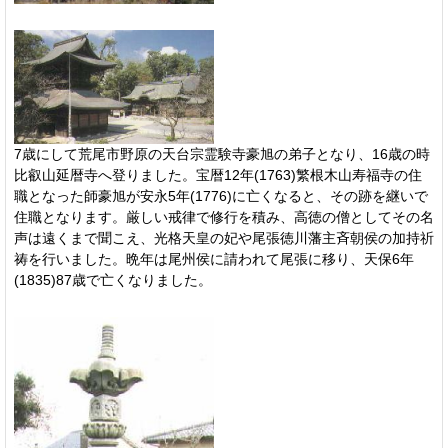
7歳にして荒尾市野原の天台宗霊験寺豪旭の弟子となり、16歳の時
比叡山延暦寺へ登りました。宝暦12年(1763)繁根木山寿福寺の住
職となった師豪旭が安永5年(1776)に亡くなると、その跡を継いで
住職となります。厳しい戒律で修行を積み、高徳の僧としてその名
声は遠くまで聞こえ、光格天皇の妃や尾張徳川藩主斉朝侯の加持祈
祷を行いました。晩年は尾州侯に請われて尾張に移り、天保6年
(1835)87歳で亡くなりました。