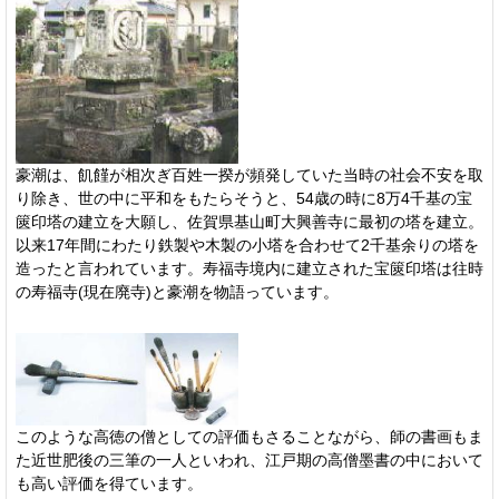
豪潮は、飢饉が相次ぎ百姓一揆が頻発していた当時の社会不安を取
り除き、世の中に平和をもたらそうと、54歳の時に8万4千基の宝
篋印塔の建立を大願し、佐賀県基山町大興善寺に最初の塔を建立。
以来17年間にわたり鉄製や木製の小塔を合わせて2千基余りの塔を
造ったと言われています。寿福寺境内に建立された宝篋印塔は往時
の寿福寺(現在廃寺)と豪潮を物語っています。
このような高徳の僧としての評価もさることながら、師の書画もま
た近世肥後の三筆の一人といわれ、江戸期の高僧墨書の中において
も高い評価を得ています。