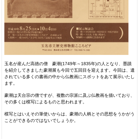
玉名が産んだ高徳の僧 豪潮(1749年～1835年)の人となり、墨蹟
を紹介してきました豪潮展も今回で五回目を迎えます。今回は、遺
されている多くの書画の中から仏教画にスポットをあて展示いたし
ます。
豪潮は天台宗の僧ですが、複数の宗派に及ぶ仏教画を描いており、
その多くは模写によるものと思われます。
模写とはいえその筆使いからは、豪潮の人柄とその思想をうかがう
ことができるのではないでしょうか。