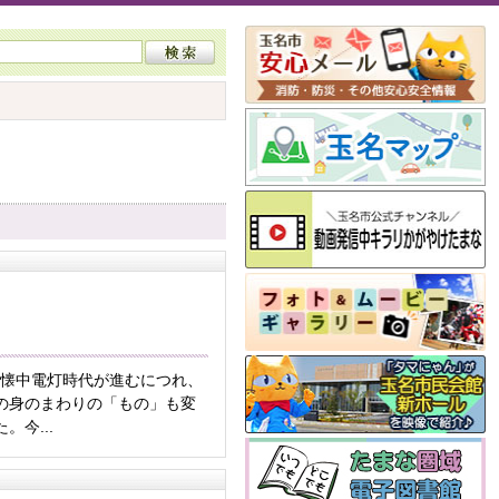
右)懐中電灯時代が進むにつれ、
の身のまわりの「もの」も変
。今...