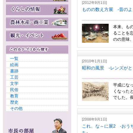
[2012年9月1日]
ものの数え方展 -昔のよ
本来、も
ることを
のの意味、
一覧
[2010年1月1日]
絵画
昭和の風景 -レンズがと
書跡
工芸
文学
平成になっ
民俗
くなった
教育
でした。長
歴史
その他
[2008年9月1日]
これ、な～に展2 -お
ち-