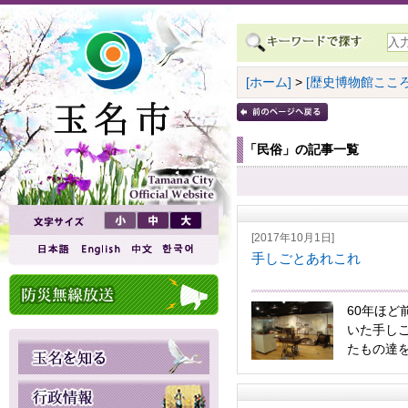
[ホーム]
>
[歴史博物館こころ
「民俗」の記事一覧
[2017年10月1日]
手しごとあれこれ
60年ほど
いた手し
たもの達を