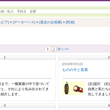
ピア]
>
[データベース]
>
[過去の企画展]
>
[民俗]
1
2
次へ >>
1
2
[2016年9月1日]
ものの今と昔展
前まで、一般家庭の中で息づいて
(左)提灯 (
ごと。それにより生み出されてき
自然と私たち
紹介します...
化してきました
3
4