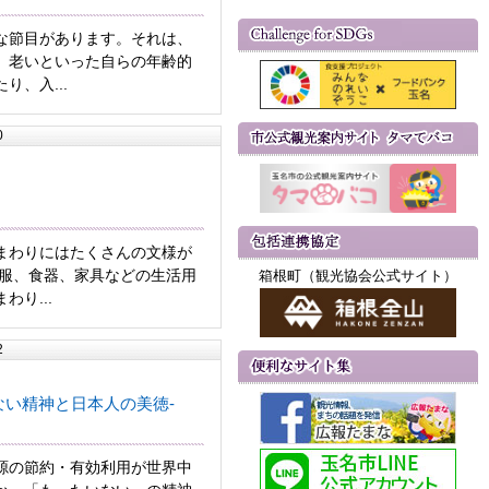
な節目があります。それは、
、老いといった自らの年齢的
り、入...
0
まわりにはたくさんの文様が
衣服、食器、家具などの生活用
箱根町（観光協会公式サイト）
わり...
2
ない精神と日本人の美徳-
源の節約・有効利用が世界中