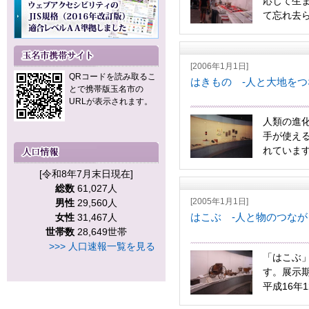
応じて生
て忘れ去ら
[2006年1月1日]
QRコードを読み取るこ
はきもの -人と大地をつ
とで携帯版玉名市の
URLが表示されます。
人類の進
手が使え
れています
[令和8年7月末日現在]
総数
61,027人
[2005年1月1日]
男性
29,560人
はこぶ -人と物のつなが
女性
31,467人
世帯数
28,649世帯
>>> 人口速報一覧を見る
「はこぶ
す。展示期
平成16年12