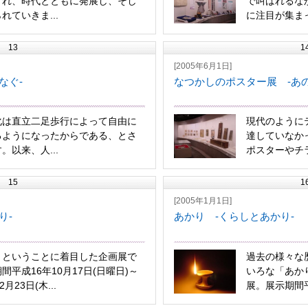
まれ、時代とともに発展し、そし
で叫ばれるな
れていきま...
に注目が集まっ
13
1
[2005年6月1日]
なぐ-
なつかしのポスター展 -あ
化は直立二足歩行によって自由に
現代のように
るようになったからである、とさ
達していなか
。以来、人...
ポスターやチラ
15
1
[2005年1月1日]
り-
あかり -くらしとあかり-
」ということに着目した企画展で
過去の様々な
間平成16年10月17日(日曜日)～
いろな「あか
月23日(木...
展。展示期間平成