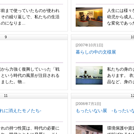
年前まで使っていたものが使われ
人生には様々
。その繰り返しで、私たちの生活
幼児から成人
のになりま...
な変化であった
9
1
[2007年10月1日]
暮らしの中の文様展
廃から力強く復興していった「戦
私たちの身の
」という時代の風景が注目される
あります。 
ました。物...
品など、身のま
11
1
[2006年7月1日]
れに消えたモノたち-
もったいない展 -もったい
それの持つ性質は、時代の必要に
環境保護や資