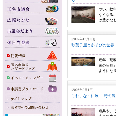
つい、数
なくなる
は豊かなも
[2007年12月1日]
駄菓子屋とあそびの世界
近年、荒
後の昭和
ようになり
[2006年9月1日]
これ、な～に展 -時の流
道具や、