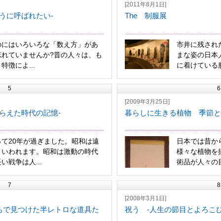
[2011年8月1日]
うに呼ばれたい-
The 制服展
のにはいろいろな「数え方」があ
市井に残され
忘れていませんか?昔の人々は、も
まな姿の日本
特徴によ...
に着けている服
5
6
[2009年3月25日]
らえた時代の記憶-
暮らしに生きる植物 季節と
て20年が過ぎました。昭和は遠
日本では昔か
といわれます。昭和は激動の時代
様々な植物を
い戦争は人...
術品が人々の目
7
8
[2008年3月1日]
うちで見つけた半レトロな道具た
祝う -人生の節目とよろこび