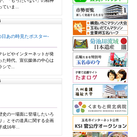
か、「もったいない」の精神
ていま...
4
の日あの時見たポスター-
テレビやインターネットが発
った時代、宣伝媒体の中心は
シで...
6
歴史の一場面に登場したいろ
り」とその道具に関する企画
16年...