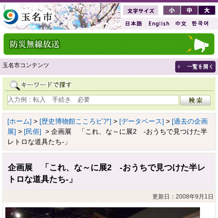
玉名市コンテンツ
[ホーム]
>
[歴史博物館こころピア]
>
[データベース]
>
[過去の企画
展]
>
[民俗]
> 企画展 「これ、な～に展2 -おうちで見つけた半
レトロな道具たち-」
企画展 「これ、な～に展2 -おうちで見つけた半レ
トロな道具たち-」
更新日：2008年9月1日