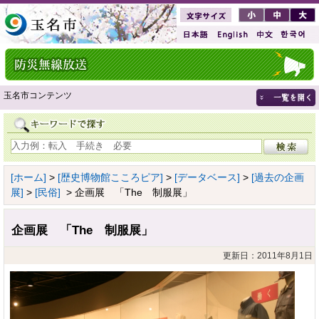
玉名市コンテンツ
[ホーム]
>
[歴史博物館こころピア]
>
[データベース]
>
[過去の企画
展]
>
[民俗]
> 企画展 「The 制服展」
企画展 「The 制服展」
更新日：2011年8月1日