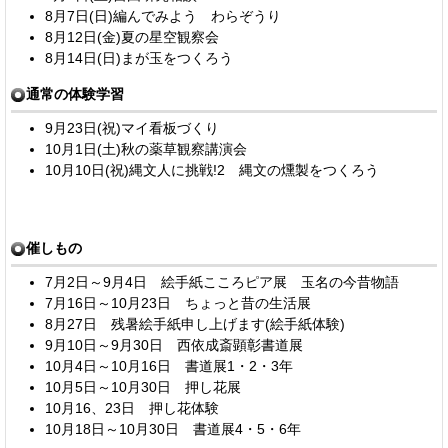
8月7日(日)編んでみよう わらぞうり
8月12日(金)夏の星空観察会
8月14日(日)まが玉をつくろう
通常の体験学習
9月23日(祝)マイ看板づくり
10月1日(土)秋の薬草観察講演会
10月10日(祝)縄文人に挑戦!2 縄文の燻製をつくろう
催しもの
7月2日～9月4日 絵手紙こころピア展 玉名の今昔物語
7月16日～10月23日 ちょっと昔の生活展
8月27日 残暑絵手紙申し上げます(絵手紙体験)
9月10日～9月30日 西依成斎顕彰書道展
10月4日～10月16日 書道展1・2・3年
10月5日～10月30日 押し花展
10月16、23日 押し花体験
10月18日～10月30日 書道展4・5・6年