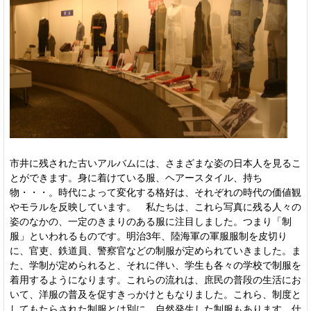
市井に残された古いアルバムには、さまざまな姿の日本人を見るこ
とができます。身に着けている服、ヘアースタイル、持ち
物・・・。時代によって変化する格好は、それぞれの時代の価値観
やモラルを反映しています。 私たちは、これら写真に残る人々の
姿のなかの、一定のきまりのある服に注目しました。つまり「制
服」といわれるものです。明治3年、陸海軍の軍服服制を皮切り
に、官吏、鉄道員、警察官などの制服が定められていきました。ま
た、学制が定められると、それに伴い、学生も各々の学校で制服を
着用するようになります。これらの流れは、庶民の普段の生活にお
いて、洋服の普及を促すきっかけともなりました。これら、制度と
してもたらされた制服とは別に、自然発生した制服もあります。仕