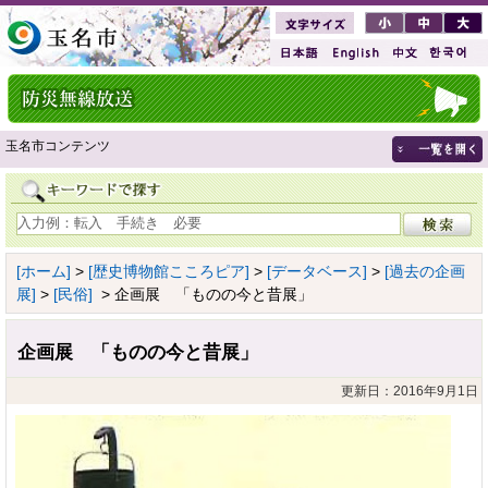
玉名市コンテンツ
[ホーム]
>
[歴史博物館こころピア]
>
[データベース]
>
[過去の企画
展]
>
[民俗]
> 企画展 「ものの今と昔展」
企画展 「ものの今と昔展」
更新日：2016年9月1日