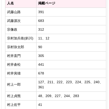
人名
掲載ページ
武藤山路
391
武藤源次
683
宗像政
312
宗村加兵衛(斜川)
11、12
宗村弥太郎
90
村井直門
305
村井倉松
441
村井寅雄
678
127、211、222、223、224、225、240、
村上一郎
361
村上貞熊
48、209、227、244、283
村上佐平
41