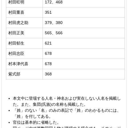
村田旺明
172、468
村田重喜
351
村田虎之助
379、380
村田正美
565、566
村田郁生
621
村田忠臣
678
村本津代喜
678
紫式部
368
本文中に登場する人名・神名および実在しない人名を掲載し
た。また、集団(氏族)の名称も掲載した。
「姓」のない「名」のみの表記で「姓」のわかるものには、
「姓」を付してある。
官位は基本的に省略した。