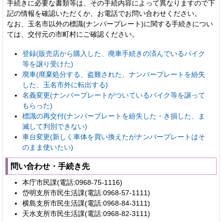
手続きに必要な書類等は、その手続内容によって異なりますので下
記の情報を確認いただくか、お電話でお問い合わせください。
なお、玉名市以外の標識(ナンバープレート)に関する手続きについ
ては、交付元の市町村にご確認ください。
登録(販売店から購入した、廃車手続きの済んでいるバイク
等を譲り受けた)
廃車(廃棄処分する、盗難された、ナンバープレートを紛失
した、玉名市外に転出する)
名義変更(ナンバープレートがついているバイク等を譲って
もらった)
標識の再交付(ナンバープレートを紛失した・き損した、ま
滅して判別できない)
車台変更(新しく車体を買い換えたがナンバープレートはそ
のまま使いたい)
問い合わせ・手続き先
本庁市民課(電話:0968-75-1116)
岱明支所市民生活課(電話:0968-57-1111)
横島支所市民生活課(電話:0968-84-3111)
天水支所市民生活課(電話:0968-82-3111)