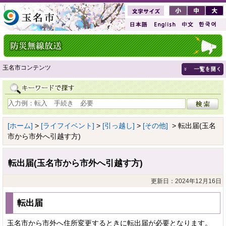
玉名市コンテンツ
[ホーム]
>
[ライフイベント]
>
[引っ越し]
>
[その他]
> 転出届(玉名
市から市外へ引越す方)
転出届(玉名市から市外へ引越す方)
更新日：2024年12月16日
転出届
玉名市から市外へ住所変更するときに転出届が必要となります。