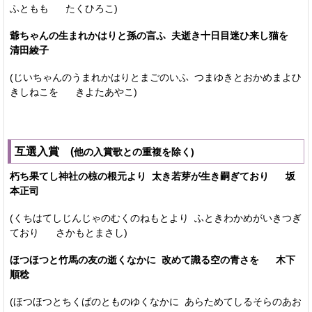
ふともも たくひろこ)
爺ちゃんの生まれかはりと孫の言ふ 夫逝き十日目迷ひ来し猫を
清田綾子
(じいちゃんのうまれかはりとまごのいふ つまゆきとおかめまよひ
きしねこを きよたあやこ)
互選入賞 (
他の入賞歌との重複を除く)
朽ち果てし神社の椋の根元より 太き若芽が生き嗣ぎており 坂
本正司
(くちはてしじんじゃのむくのねもとより ふときわかめがいきつぎ
ており さかもとまさし)
ほつほつと竹馬の友の逝くなかに 改めて識る空の青さを 木下
順稔
(ほつほつとちくばのとものゆくなかに あらためてしるそらのあお