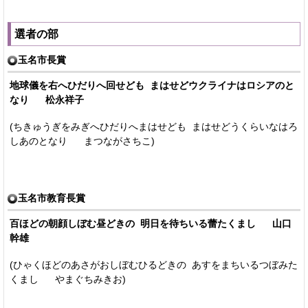
選者の部
玉名市長賞
地球儀を右へひだりへ回せども まはせどウクライナはロシアのと
なり 松永祥子
(ちきゅうぎをみぎへひだりへまはせども まはせどうくらいなはろ
しあのとなり まつながさちこ)
玉名市教育長賞
百ほどの朝顔しぼむ昼どきの 明日を待ちいる蕾たくまし 山口
幹雄
(ひゃくほどのあさがおしぼむひるどきの あすをまちいるつぼみた
くまし やまぐちみきお)