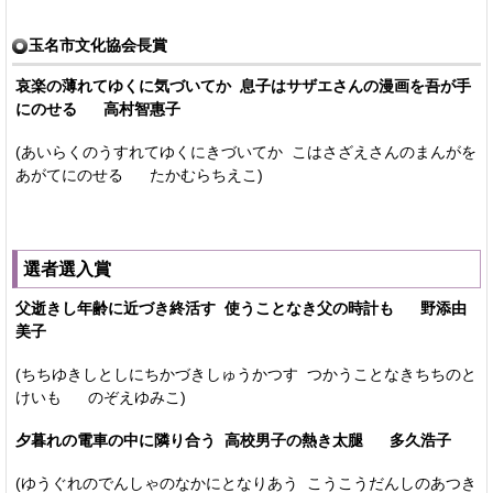
玉名市文化協会長賞
哀楽の薄れてゆくに気づいてか 息子はサザエさんの漫画を吾が手
にのせる 高村智惠子
(あいらくのうすれてゆくにきづいてか こはさざえさんのまんがを
あがてにのせる たかむらちえこ)
選者選入賞
父逝きし年齢に近づき終活す 使うことなき父の時計も 野添由
美子
(ちちゆきしとしにちかづきしゅうかつす つかうことなきちちのと
けいも のぞえゆみこ)
夕暮れの電車の中に隣り合う 高校男子の熱き太腿 多久浩子
(ゆうぐれのでんしゃのなかにとなりあう こうこうだんしのあつき