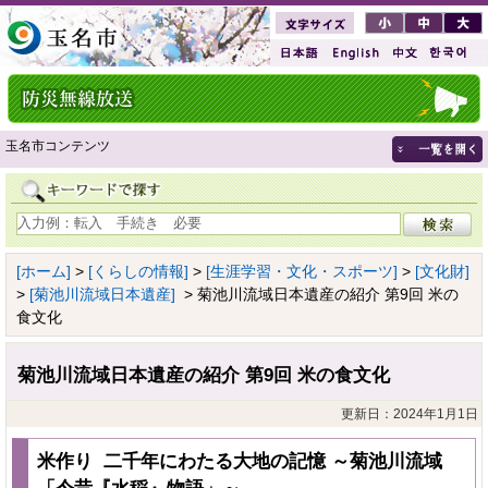
玉名市コンテンツ
[ホーム]
>
[くらしの情報]
>
[生涯学習・文化・スポーツ]
>
[文化財]
>
[菊池川流域日本遺産]
> 菊池川流域日本遺産の紹介 第9回 米の
食文化
菊池川流域日本遺産の紹介 第9回 米の食文化
更新日：2024年1月1日
米作り 二千年にわたる大地の記憶 ～菊池川流域
「今昔『水稲』物語」～