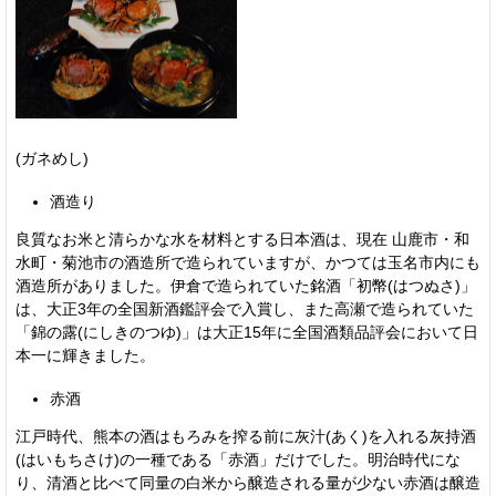
(ガネめし)
酒造り
良質なお米と清らかな水を材料とする日本酒は、現在 山鹿市・和
水町・菊池市の酒造所で造られていますが、かつては玉名市内にも
酒造所がありました。伊倉で造られていた銘酒「初幣(はつぬさ)」
は、大正3年の全国新酒鑑評会で入賞し、また高瀬で造られていた
「錦の露(にしきのつゆ)」は大正15年に全国酒類品評会において日
本一に輝きました。
赤酒
江戸時代、熊本の酒はもろみを搾る前に灰汁(あく)を入れる灰持酒
(はいもちさけ)の一種である「赤酒」だけでした。明治時代にな
り、清酒と比べて同量の白米から醸造される量が少ない赤酒は醸造