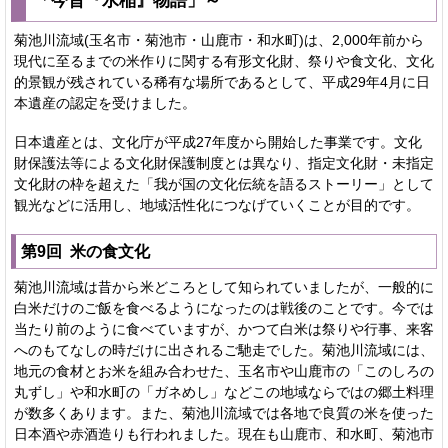
菊池川流域(玉名市・菊池市・山鹿市・和水町)は、2,000年前から
現代に至るまでの米作りに関する有形文化財、祭りや食文化、文化
的景観が残されている稀有な場所であるとして、平成29年4月に日
本遺産の認定を受けました。
日本遺産とは、文化庁が平成27年度から開始した事業です。文化
財保護法等による文化財保護制度とは異なり、指定文化財・未指定
文化財の枠を超えた「我が国の文化伝統を語るストーリー」として
観光などに活用し、地域活性化につなげていくことが目的です。
第9回 米の食文化
菊池川流域は昔から米どころとして知られていましたが、一般的に
白米だけのご飯を食べるようになったのは戦後のことです。今では
当たり前のように食べていますが、かつて白米は祭りや行事、来客
へのもてなしの時だけに出されるご馳走でした。菊池川流域には、
地元の食材とお米を組み合わせた、玉名市や山鹿市の「このしろの
丸ずし」や和水町の「ガネめし」などこの地域ならではの郷土料理
が数多くあります。また、菊池川流域では各地で良質の米を使った
日本酒や赤酒造りも行われました。現在も山鹿市、和水町、菊池市