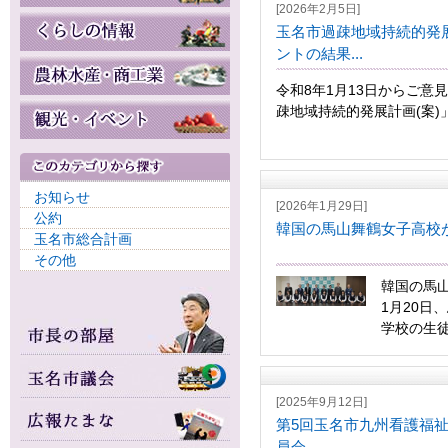
[2026年2月5日]
玉名市過疎地域持続的発展
ントの結果...
令和8年1月13日からご意
疎地域持続的発展計画(案)」
お知らせ
[2026年1月29日]
公約
韓国の馬山舞鶴女子高校
玉名市総合計画
その他
韓国の馬
1月20日
学校の生徒1
[2025年9月12日]
第5回玉名市九州看護福
員会