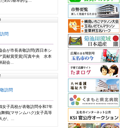
めの基本的な...
0
訪問
協会が市長表敬訪問(西日本シ
ア貢献賞受賞)写真中央 水本
副会...
2
敬訪問
鶴女子高校が表敬訪問令和7年
山舞鶴(マサンムハク)女子高等
が、...