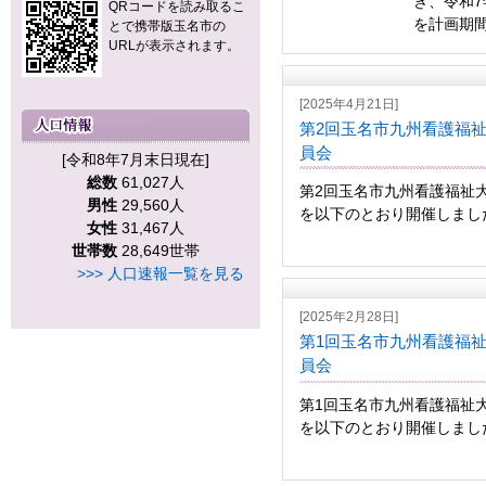
き、令和7
QRコードを読み取るこ
を計画期間
とで携帯版玉名市の
URLが表示されます。
[2025年4月21日]
第2回玉名市九州看護福
員会
[令和8年7月末日現在]
総数
61,027人
第2回玉名市九州看護福祉
男性
29,560人
を以下のとおり開催しました
女性
31,467人
世帯数
28,649世帯
>>> 人口速報一覧を見る
[2025年2月28日]
第1回玉名市九州看護福
員会
第1回玉名市九州看護福祉
を以下のとおり開催しました