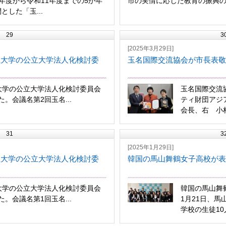
年度から令和11年度までの5か年
市の実情に応じた教育の振興のた
とした「玉...
29
3
[2025年3月29日]
祉大学の公立大学法人化検討委
玉名国際交流協会が市長表敬
大学の公立大学法人化検討委員会
玉名国際交流
。会議名第2回玉名...
ティ財団アジ
会長、右 小林
31
3
[2025年1月29日]
祉大学の公立大学法人化検討委
韓国の馬山舞鶴女子高校が表
大学の公立大学法人化検討委員会
韓国の馬山舞
。会議名第1回玉名...
1月21日、馬
学校の生徒10人