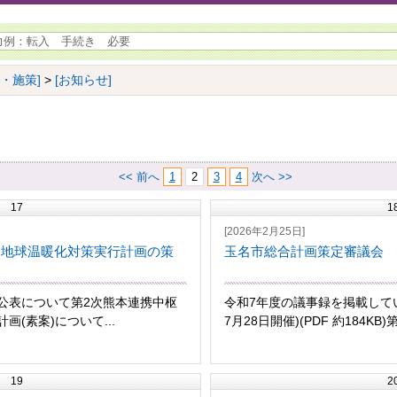
画・施策]
>
[お知らせ]
<< 前へ
1
2
3
4
次へ >>
17
1
[2026年2月25日]
圏地球温暖化対策実行計画の策
玉名市総合計画策定審議会 
公表について第2次熊本連携中枢
令和7年度の議事録を掲載して
(素案)について...
7月28日開催)(PDF 約184KB)
19
2