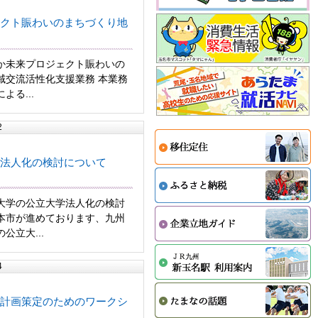
クト賑わいのまちづくり地
か未来プロジェクト賑わいの
域交流活性化支援業務 本業務
よる...
2
法人化の検討について
大学の公立大学法人化の検討
本市が進めております、九州
公立大...
4
計画策定のためのワークシ