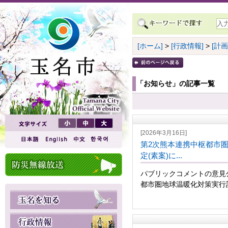
[ホーム]
>
[行政情報]
>
[計
「お知らせ」の記事一覧
[2026年3月16日]
第2次熊本連携中枢都市
定(素案)に...
パブリックコメントの意見
都市圏地球温暖化対策実行計画