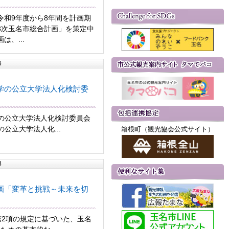
令和9年度から8年間を計画期
3次玉名市総合計画」を策定中
は、...
6
学の公立大学法人化検討委
の公立大学法人化検討委員会
公立大学法人化...
箱根町（観光協会公式サイト）
8
画「変革と挑戦～未来を切
第2項の規定に基づいた、玉名