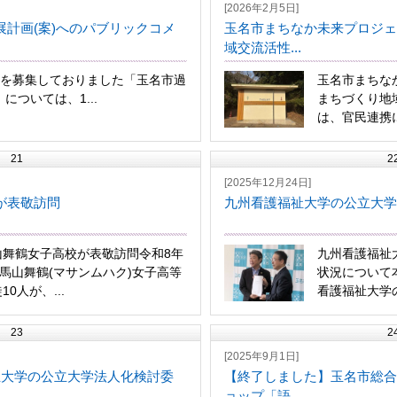
[2026年2月5日]
計画(案)へのパブリックコメ
玉名市まちなか未来プロジェ
域交流活性...
見を募集しておりました「玉名市過
玉名市まちな
については、1...
まちづくり地
は、官民連携に
21
2
[2025年12月24日]
が表敬訪問
九州看護福祉大学の公立大学
山舞鶴女子高校が表敬訪問令和8年
九州看護福祉
、馬山舞鶴(マサンムハク)女子高等
状況について
0人が、...
看護福祉大学の
23
2
[2025年9月1日]
祉大学の公立大学法人化検討委
【終了しました】玉名市総合
ョップ「語...