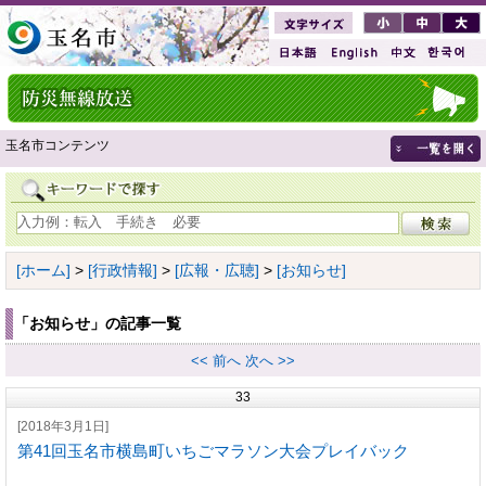
玉名市コンテンツ
[ホーム]
>
[行政情報]
>
[広報・広聴]
>
[お知らせ]
「お知らせ」の記事一覧
<< 前へ
次へ >>
33
[2018年3月1日]
第41回玉名市横島町いちごマラソン大会プレイバック