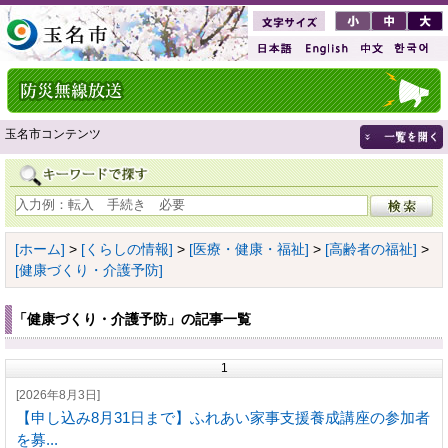
玉名市コンテンツ
[ホーム]
>
[くらしの情報]
>
[医療・健康・福祉]
>
[高齢者の福祉]
>
[健康づくり・介護予防]
「健康づくり・介護予防」の記事一覧
1
[2026年8月3日]
【申し込み8月31日まで】ふれあい家事支援養成講座の参加者
を募...