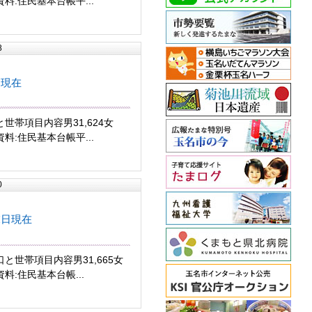
15資料:住民基本台帳平...
8
日現在
世帯項目内容男31,624女
04資料:住民基本台帳平...
0
末日現在
と世帯項目内容男31,665女
0資料:住民基本台帳...