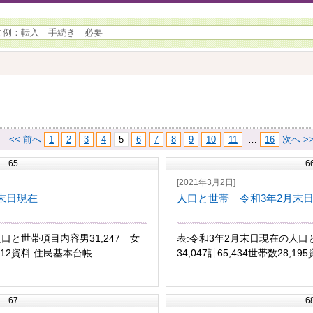
<< 前へ
1
2
3
4
5
6
7
8
9
10
11
…
16
次へ >
65
6
[2021年3月2日]
末日現在
人口と世帯 令和3年2月末
口と世帯項目内容男31,247 女
表:令和3年2月末日現在の人口と
,212資料:住民基本台帳...
34,047計65,434世帯数28,19
67
6