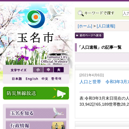
[ホーム]
>
[人口速報]
「人口速報」の記事一覧
[2021年4月6日]
人口と世帯 令和3年3月
表:令和3年3月末日現在の人
33,942計65,189世帯数28