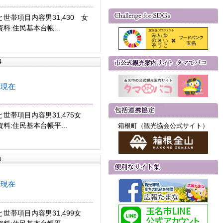
世帯項目内容男31,430 女
8資料:住民基本台帳...
4
日現在
世帯項目内容男31,475女
20資料:住民基本台帳平...
箱根町（観光協会公式サイト）
6
日現在
世帯項目内容男31,499女