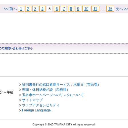
<< 前へ
1
2
3
4
5
6
7
8
9
10
11
…
16
次へ >
証明書発行の窓口延長サービス：木曜日（市民課）
夜間・休日納税相談（税務課）
0分～午後
玉名市ホームページへのリンクについて
サイトマップ
ウェブアクセシビリティ
Foreign Language
Copyright © 2015 TAMANA CITY All rights reserved.