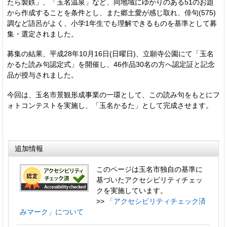
たら製鉄」、「玉名温泉」など、同地域にゆかりのある51のお題
から作成することを条件とし、また郷土愛が感じ取れ、俳句(575)
調など語呂がよく、小学1年生でも理解できるものを基準として募
集・選定されました。
募集の結果、平成28年10月16日(日曜日)、立願寺公園にて「玉名
かるた読み句認定式」を開催し、46作品30名の方へ認定証と記念
品が授与されました。
今回は、玉名市景観形成事業の一環として、この読み句をもとにフ
ォトコンテストを実施し、「玉名かるた」として完成させます。
追加情報
このページは玉名市独自の基準に
基づいたアクセシビリティチェッ
クを実施しています。
>>
「アクセシビリティチェック済
みマーク」について