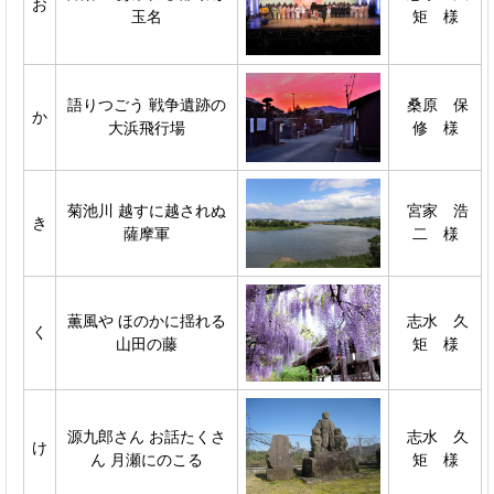
お
玉名
矩 様
語りつごう 戦争遺跡の
桑原 保
か
大浜飛行場
修 様
菊池川 越すに越されぬ
宮家 浩
き
薩摩軍
二 様
薫風や ほのかに揺れる
志水 久
く
山田の藤
矩 様
源九郎さん お話たくさ
志水 久
け
ん 月瀬にのこる
矩 様