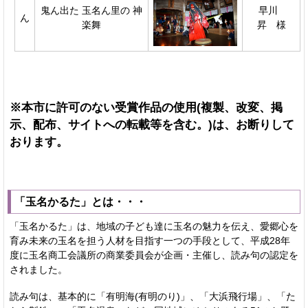
鬼ん出た 玉名ん里の 神
早川
ん
楽舞
昇 様
※本市に許可のない受賞作品の使用(複製、改変、掲
示、配布、サイトへの転載等を含む。)は、お断りして
おります。
「玉名かるた」とは・・・
「玉名かるた」は、地域の子ども達に玉名の魅力を伝え、愛郷心を
育み未来の玉名を担う人材を目指す一つの手段として、平成28年
度に玉名商工会議所の商業委員会が企画・主催し、読み句の認定を
されました。
読み句は、基本的に「有明海(有明のり)」、「大浜飛行場」、「た