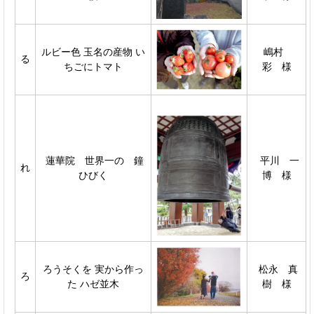
ルビー色 玉名の産物 い
嶋村
る
ちごにトマト
彩 様
蓮華院 世界一の 鐘
平川 一
れ
ひびく
博 様
ろうそくを 実から作っ
松永 真
ろ
た ハゼ並木
樹 様