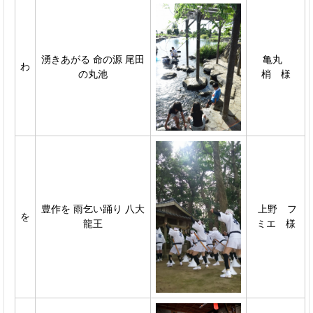
湧きあがる 命の源 尾田
亀丸
わ
の丸池
梢 様
豊作を 雨乞い踊り 八大
上野 フ
を
龍王
ミエ 様