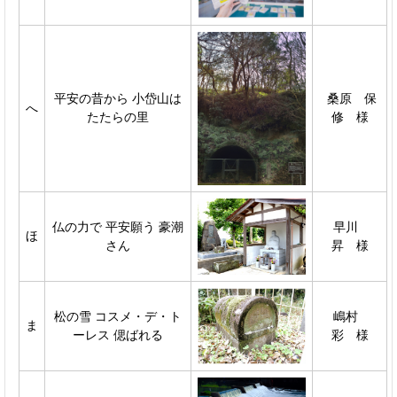
平安の昔から 小岱山は
桑原 保
へ
たたらの里
修 様
仏の力で 平安願う 豪潮
早川
ほ
さん
昇 様
松の雪 コスメ・デ・ト
嶋村
ま
ーレス 偲ばれる
彩 様