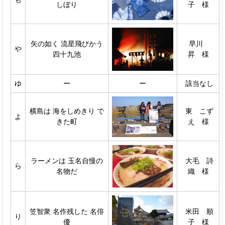
しぼり
子 様
矢の如く 流星飛びかう
早川
や
四十九池
昇 様
ゆ
ー
ー
該当なし
横島は 海をしめきり で
東 こず
よ
きた町
え 様
ラーメンは 玉名自慢の
大毛 詩
ら
名物だ
織 様
笠智衆 名作残した 名俳
米田 順
り
優
子 様