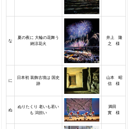
夏の夜に 大輪の花舞う
井上 隆
な
納涼花火
之 様
日本初 装飾古墳は 国史
山本 昭
に
跡
信 様
ぬりたくり 老いも若い
満田
ぬ
も 潟担い
實 様