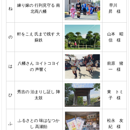
練り嫁の 行列見守る 南
早川
ね
北両八幡
昇 様
軒をこえ 氏まで残す 大
山本 昭
の
蘇鉄
信 様
八幡さん ヨイトコヨイ
前原 猪
は
の 声響く
一 様
秀吉の 泊まりし証し 陣
東 トミ
ひ
太鼓
子 様
ふるさとの 味はなつか
松永 友
ふ
し 高瀬飴
紀 様