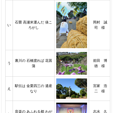
石畳 高瀬米運んだ 俵こ
岡村 誠
い
ろがし
司 様
裏川の 石橋渡れば 花菖
前田 博
う
蒲
徳 様
駅伝は 金栗四三の 遺産
宮家 浩
え
なり
二 様
音楽の あふれる都 わが
志水 久