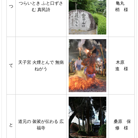
つらいとき ふと口ずさ
亀丸
つ
む 真民詩
梢 様
天子宮 火煙とんで 無病
木原
て
ねがう
進 様
道元の 袈裟が伝わる 広
桑原 保
と
福寺
修 様