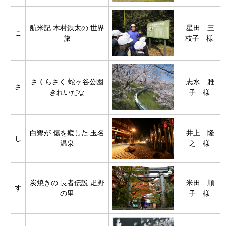
航米記 木村鉄太の 世界
星田 三
こ
旅
枝子 様
さくらさく 蛇ヶ谷公園
志水 雅
さ
きれいだな
子 様
白鷺が 傷を癒した 玉名
井上 隆
し
温泉
之 様
炭焼きの 長者伝説 疋野
米田 順
す
の里
子 様