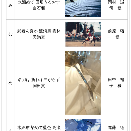
水溜めて 田畑うるおす
岡村 誠
み
白石堰
司 様
武者ん良か 流鏑馬 梅林
前原 猪
む
天満宮
一 様
名刀は 折れず曲がらず
田中 裕
め
同田貫
子 様
木綿布 染めて藍色 高瀬
進藤 德
も