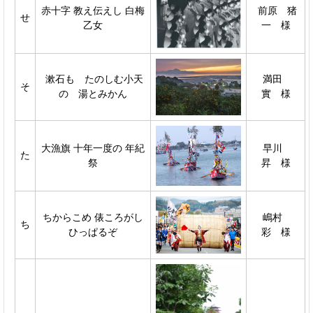
赤十字 教え伝えし 白梅
前原 猪
せ
乙女
一 様
漱石も たのしむ小天
満田
そ
の 湯とみかん
實 様
大漁旗 十年一度の 年紀
早川
た
祭
昇 様
ちからこめ 俵ころがし
嶋村
ち
ひっぱるぞ
彩 様