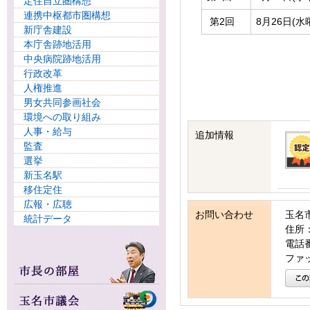
定住自立圏構想
連携中枢都市圏構想
第2回
8月26日(水
新庁舎建設
本庁舎跡地活用
中央病院跡地活用
行政改革
人権推進
男女共同参画社会
環境への取り組み
人事・給与
追加情報
監査
選挙
新玉名駅
移住定住
広報・広聴
お問い合わせ
玉名
統計データ
住所：
電話番号
ファッ