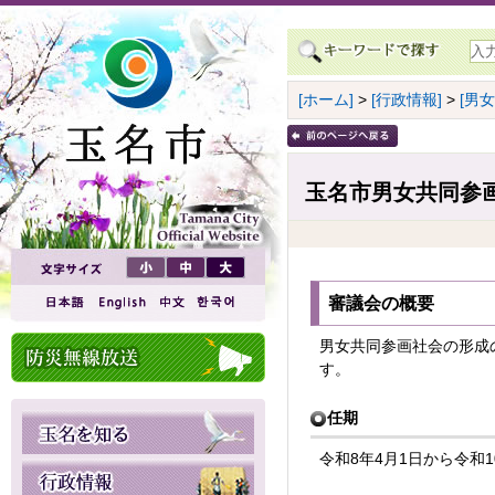
[ホーム]
>
[行政情報]
>
[男
玉名市男女共同参
審議会の概要
男女共同参画社会の形成
す。
任期
令和8年4月1日から令和1