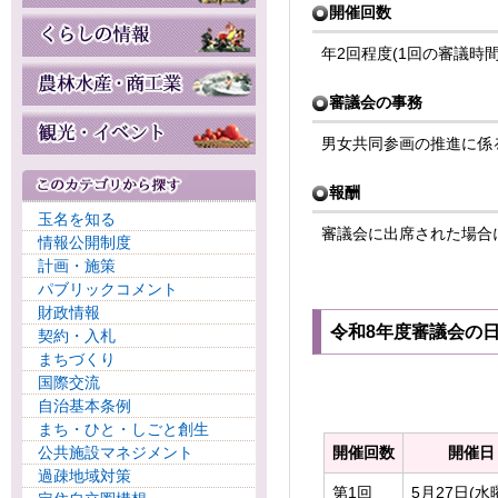
開催回数
年2回程度(1回の審議時間
審議会の事務
男女共同参画の推進に係
報酬
玉名を知る
審議会に出席された場合
情報公開制度
計画・施策
パブリックコメント
財政情報
令和8年度審議会の
契約・入札
まちづくり
国際交流
自治基本条例
まち・ひと・しごと創生
公共施設マネジメント
開催回数
開催日
過疎地域対策
第1回
5月27日(水