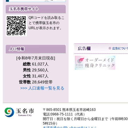
QRコードを読み取るこ
とで携帯版玉名市の
URLが表示されます。
[令和8年7月末日現在]
総数
61,027人
男性
29,560人
女性
31,467人
世帯数
28,649世帯
>>> 人口速報一覧を見る
〒865-8501 熊本県玉名市岩崎163
電話:0968-75-1111（代表）
開庁日：祝日を除く月曜日から金曜日まで（午前8時3
5時15分）