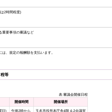
は2時間程度)
る重要事項の審議など
には、規定の報酬額を支払います。
日程等
表:審議会開催日程
開催時間
開催場所
曜日)
午後2時から
玉名市役所本庁舎4階 4-2会議室