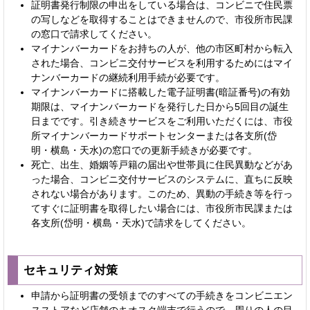
証明書発行制限の申出をしている場合は、コンビニで住民票
の写しなどを取得することはできませんので、市役所市民課
の窓口で請求してください。
マイナンバーカードをお持ちの人が、他の市区町村から転入
された場合、コンビニ交付サービスを利用するためにはマイ
ナンバーカードの継続利用手続が必要です。
マイナンバーカードに搭載した電子証明書(暗証番号)の有効
期限は、マイナンバーカードを発行した日から5回目の誕生
日までです。引き続きサービスをご利用いただくには、市役
所マイナンバーカードサポートセンターまたは各支所(岱
明・横島・天水)の窓口での更新手続きが必要です。
死亡、出生、婚姻等戸籍の届出や世帯員に住民異動などがあ
った場合、コンビニ交付サービスのシステムに、直ちに反映
されない場合があります。このため、異動の手続き等を行っ
てすぐに証明書を取得したい場合には、市役所市民課または
各支所(岱明・横島・天水)で請求をしてください。
セキュリティ対策
申請から証明書の受領までのすべての手続きをコンビニエン
スストアなど店舗のキオスク端末で行うので、周りの人の目