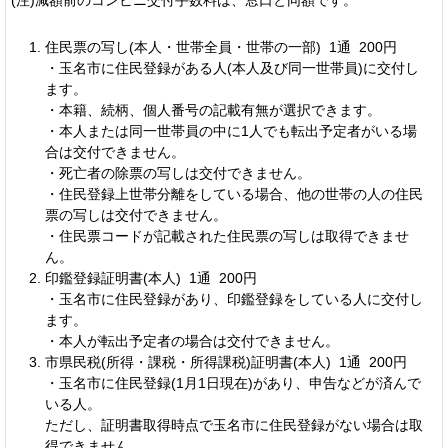
(注)減額前のコンビニ交付手数料は、窓口と同額です。
住民票の写し(本人・世帯全員・世帯の一部) 1通 200円
・玉名市に住民登録がある人(本人及び同一世帯員)に交付し
ます。
・本籍、続柄、個人番号の記載有無が選択できます。
・本人または同一世帯員の中に1人でも転出予定者がいる場
合は交付できません。
・死亡者の除票の写しは交付できません。
・住民登録上世帯分離をしている場合、他の世帯の人の住民
票の写しは交付できません。
・住民票コードが記載された住民票の写しは取得できませ
ん。
印鑑登録証明書(本人) 1通 200円
・玉名市に住民登録があり、印鑑登録をしている人に交付し
ます。
・本人が転出予定者の場合は交付できません。
市県民税(所得・課税・所得課税)証明書(本人) 1通 200円
・玉名市に住民登録(1月1日現在)があり、申告などが済んで
いる人。
ただし、証明書取得時点で玉名市に住民登録がない場合は取
得できません。