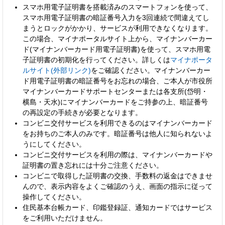
スマホ用電子証明書を搭載済みのスマートフォンを使って、
スマホ用電子証明書の暗証番号入力を3回連続で間違えてし
まうとロックがかかり、サービスが利用できなくなります。
この場合、マイナポータルサイト上から、マイナンバーカー
ド(マイナンバーカード用電子証明書)を使って、スマホ用電
子証明書の初期化を行ってください。詳しくは
マイナポータ
ルサイト(外部リンク)
をご確認ください。マイナンバーカー
ド用電子証明書の暗証番号をお忘れの場合、ご本人が市役所
マイナンバーカードサポートセンターまたは各支所(岱明・
横島・天水)にマイナンバーカードをご持参の上、暗証番号
の再設定の手続きが必要となります。
コンビニ交付サービスを利用できるのはマイナンバーカード
をお持ちのご本人のみです。暗証番号は他人に知られないよ
うにしてください。
コンビニ交付サービスを利用の際は、マイナンバーカードや
証明書の置き忘れには十分ご注意ください。
コンビニで取得した証明書の交換、手数料の返金はできませ
んので、表示内容をよくご確認のうえ、画面の指示に従って
操作してください。
住民基本台帳カード、印鑑登録証、通知カードではサービス
をご利用いただけません。