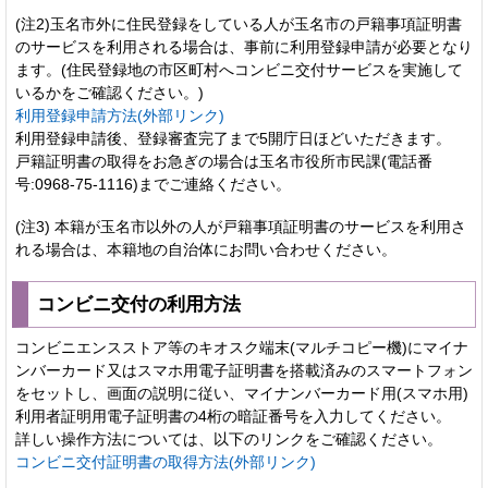
(注2)玉名市外に住民登録をしている人が玉名市の戸籍事項証明書
のサービスを利用される場合は、事前に利用登録申請が必要となり
ます。(住民登録地の市区町村へコンビニ交付サービスを実施して
いるかをご確認ください。)
利用登録申請方法(外部リンク)
利用登録申請後、登録審査完了まで5開庁日ほどいただきます。
戸籍証明書の取得をお急ぎの場合は玉名市役所市民課(電話番
号:0968‐75‐1116)までご連絡ください。
(注3) 本籍が玉名市以外の人が戸籍事項証明書のサービスを利用さ
れる場合は、本籍地の自治体にお問い合わせください。
コンビニ交付の利用方法
コンビニエンスストア等のキオスク端末(マルチコピー機)にマイナ
ンバーカード又はスマホ用電子証明書を搭載済みのスマートフォン
をセットし、画面の説明に従い、マイナンバーカード用(スマホ用)
利用者証明用電子証明書の4桁の暗証番号を入力してください。
詳しい操作方法については、以下のリンクをご確認ください。
コンビニ交付証明書の取得方法(外部リンク)