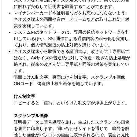
に触れず安心して証明書を取得することができます。
マイナンバーカードや証明書などをお忘れにならないよう、
キオスク端末の画面や音声、アラームなどの取り忘れ防止対
策を実施しています。
システム内のネットワークは、専用の通信ネットワークを利
用しているほか、SSL通信による通信内容の暗号化を実施し
ており、個人情報漏洩の防止対策を講じています。
キオスク端末から取得できる証明書は、改ざん防止専用紙で
はなく、A4サイズの普通紙に対して偽造・改ざん防止処理が
施され、従来の改ざん防止専用紙と同等の対策を実施してい
ます。
表面にけん制文字、裏面にけん制文字、スクランブル画像、
ORコード、偽造防止検出画像を施しています。
けん制文字
コピーすると「複写」というけん制文字が浮き上がります。
スクランブル画像
証明書データに暗号処理を施し、生成したスクランブル画像
を裏面に印刷します。問い合わせサイトを通じて、暗号を解
除した画像がパソコンの画面に表示されるので、表面と見比