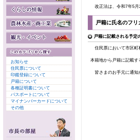
改正法は、令和7年5月
戸籍に氏名のフリ
戸籍に記載される予定の
住民票において市区町村
本籍地から戸籍に記載
お知らせ
住民票について
皆さまのお手元に通知が
印鑑登録について
戸籍について
各種証明書について
パスポートについて
マイナンバーカードについて
その他