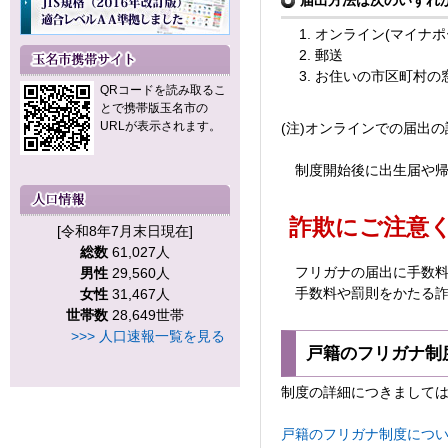
届出方法は次のいずれ
オンライン(マイナポ
郵送
お住いの市区町村の
QRコードを読み取るこ
とで携帯版玉名市の
URLが表示されます。
(注)オンラインでの届出
制度開始後に出生届や帰
詐欺にご注意く
[令和8年7月末日現在]
総数
61,027人
フリガナの届出に手数料
男性
29,560人
手数料や罰則をかたる詐
女性
31,467人
世帯数
28,649世帯
>>> 人口速報一覧を見る
戸籍のフリガナ制
制度の詳細につきまして
戸籍のフリガナ制度について