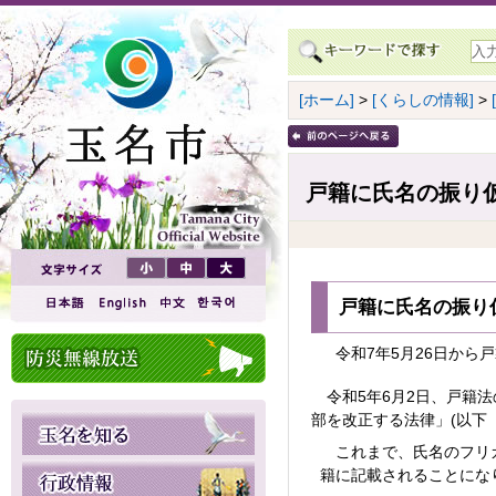
[ホーム]
>
[くらしの情報]
>
戸籍に氏名の振り仮
戸籍に氏名の振り
令和7年5月26日から
令和5年6月2日、戸籍
部を改正する法律」(以下
これまで、氏名のフリガ
籍に記載されることに