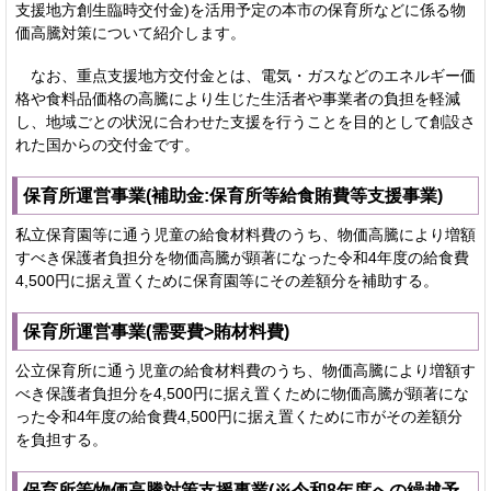
支援地方創生臨時交付金)を活用予定の本市の保育所などに係る物
価高騰対策について紹介します。
なお、重点支援地方交付金とは、電気・ガスなどのエネルギー価
格や食料品価格の高騰により生じた生活者や事業者の負担を軽減
し、地域ごとの状況に合わせた支援を行うことを目的として創設さ
れた国からの交付金です。
保育所運営事業(補助金:保育所等給食賄費等支援事業)
私立保育園等に通う児童の給食材料費のうち、物価高騰により増額
すべき保護者負担分を物価高騰が顕著になった令和4年度の給食費
4,500円に据え置くために保育園等にその差額分を補助する。
保育所運営事業(需要費>賄材料費)
公立保育所に通う児童の給食材料費のうち、物価高騰により増額す
べき保護者負担分を4,500円に据え置くために物価高騰が顕著にな
った令和4年度の給食費4,500円に据え置くために市がその差額分
を負担する。
保育所等物価高騰対策支援事業(※令和8年度への繰越予