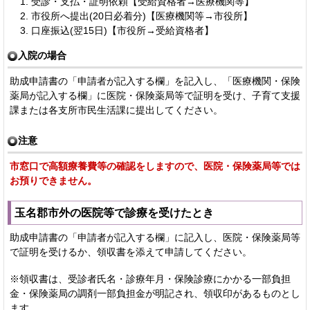
受診・支払・証明依頼【受給資格者→医療機関等】
市役所へ提出(20日必着分)【医療機関等→市役所】
口座振込(翌15日)【市役所→受給資格者】
入院の場合
助成申請書の「申請者が記入する欄」を記入し、「医療機関・保険
薬局が記入する欄」に医院・保険薬局等で証明を受け、子育て支援
課または各支所市民生活課に提出してください。
注意
市窓口で高額療養費等の確認をしますので、医院・保険薬局等では
お預りできません。
玉名郡市外の医院等で診療を受けたとき
助成申請書の「申請者が記入する欄」に記入し、医院・保険薬局等
で証明を受けるか、領収書を添えて申請してください。
※領収書は、受診者氏名・診療年月・保険診療にかかる一部負担
金・保険薬局の調剤一部負担金が明記され、領収印があるものとし
ます。