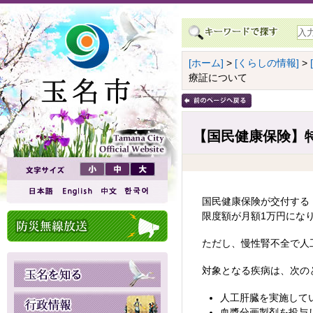
[ホーム]
>
[くらしの情報]
>
療証について
【国民健康保険】
国民健康保険が交付する
限度額が月額1万円になり
ただし、慢性腎不全で人
対象となる疾病は、次の
人工肝臓を実施して
血漿分画製剤を投与