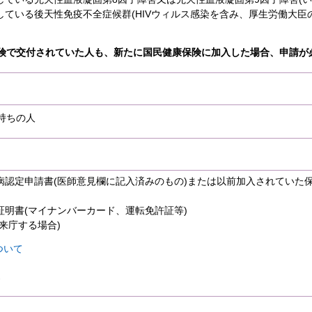
している後天性免疫不全症候群(HIVウィルス感染を含み、厚生労働大臣
険で交付されていた人も、新たに国民健康保険に加入した場合、申請が
持ちの人
病認定申請書(医師意見欄に記入済みのもの)または以前加入されていた
証明書(マイナンバーカード、運転免許証等)
が来庁する場合)
ついて
。