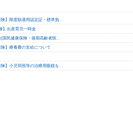
険】限度額適用認定証・標準負...
険】出産育児一時金
(国民健康保険・後期高齢者医...
保険】療養費の支給について
険】小児弱視等の治療用眼鏡を...