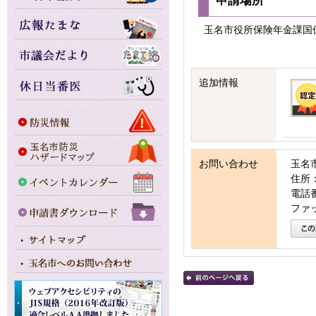
申請場所
玉名市役所保険年金課国
追加情報
お問い合わせ
玉名
住所：
電話番号
ファッ