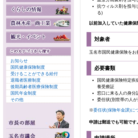
抗ウィルス剤を投与
る)
以前加入していた健康保
対象者
玉名市国民健康保険をお
お知らせ
国民健康保険制度
必要書類
受けることができる給付
退職者医療制度
国民健康保険特定疾
後期高齢者医療保険制度
養受療証
国民年金制度
窓口に来る人の身分
その他
委任状(別世帯の人
※
委任状(保険年金課)に
申請は郵送でも可能です