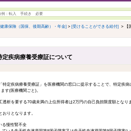
[健康保険（国保、後期高齢）・年金]
>
[受けることができる給付]
> 【
特定疾病療養受療証について
「特定疾病療養受療証」を医療機関の窓口に提示することで、特定疾病
ます(医療機関ごと)。
工透析を要する70歳未満の上位所得者は2万円の自己負担限度額となり
とおりとなります。
いる慢性腎不全
している先天性血液凝固第8因子障害又は先天性血液凝固第9因子障害(い