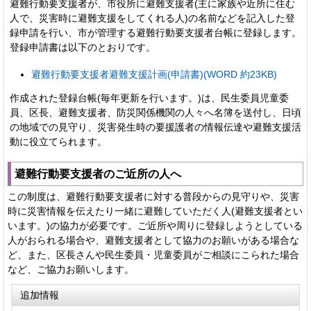
避難行動要支援者が、市役所に避難支援者(主に家族や近所に住む
人で、災害時に避難支援をしてくれる人)の名前などを記入した登
録申請を行い、市が管理する避難行動要支援者台帳に登録します。
登録申請書は以下のとおりです。
避難行動要支援者避難支援計画(申請書)(WORD 約23KB)
作成された登録台帳(毎年更新を行います。)は、民生委員児童委
員、区長、避難支援者、防災関係機関の人々へ名簿を送付し、日頃
の地域での見守り、災害発生時の要援護者の情報伝達や避難支援活
動に役立てられます。
避難行動要支援者のご近所の人へ
この制度は、避難行動要支援者に対する普段からの見守りや、災害
時に災害情報を伝えたり一緒に避難していただく人(避難支援者とい
います。)の協力が必要です。ご近所や周りに登録しようとしている
人がおられる場合や、避難支援者として協力のお願いがある場合な
ど、また、区長さんや民生委員・児童委員がご相談にこられた場合
など、ご協力お願いします。
追加情報