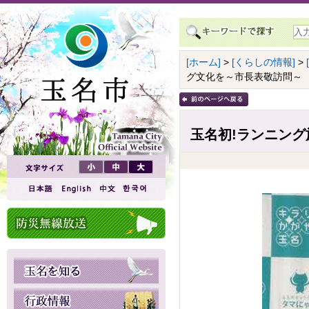
[ホーム]
>
[くらしの情報]
>
グ文化を～市長表敬訪問～
玉名初!ランニン