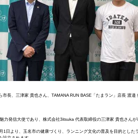
ら市長、三津家 貴也さん、TAMANA RUN BASE「たまラン」店長 渡邉
市魅力発信大使であり、株式会社3itsuka 代表取締役の三津家 貴也さ
月1日より、玉名市の健康づくり、ランニング文化の普及を目的としたラン
」を設立されます。