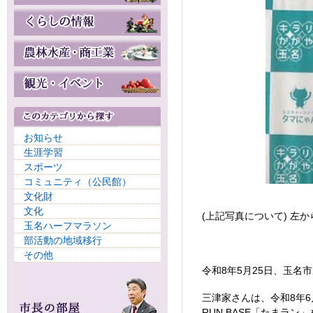
お知らせ
生涯学習
スポーツ
コミュニティ（公民館）
文化財
文化
(上記写真について) 左か
玉名ハーフマラソン
部活動の地域移行
その他
令和8年5月25日、玉名
三津家さんは、令和8年6
RUN BASE「たまラン