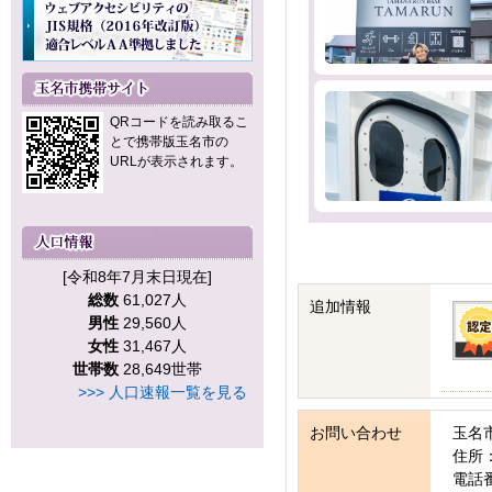
QRコードを読み取るこ
とで携帯版玉名市の
URLが表示されます。
[令和8年7月末日現在]
総数
61,027人
追加情報
男性
29,560人
女性
31,467人
世帯数
28,649世帯
>>> 人口速報一覧を見る
お問い合わせ
玉名
住所：
電話番号