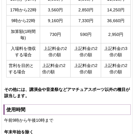
17時から22時
3,560円
2,850円
14,250円
9時から22時
9,160円
7,330円
36,660円
加算額(1時間
730円
590円
2,950円
毎)
入場料を徴収
上記料金の2
上記料金の2
上記料金の3
する場合
倍の額
倍の額
倍の額
営利を目的と
上記料金の2
上記料金の2
上記料金の2
する場合
倍の額
倍の額
倍の額
その他には、講演会や音楽祭などアマチュアスポーツ以外の種目が
該当します。
使用時間
午前9時から午後10時まで
年末年始を除く