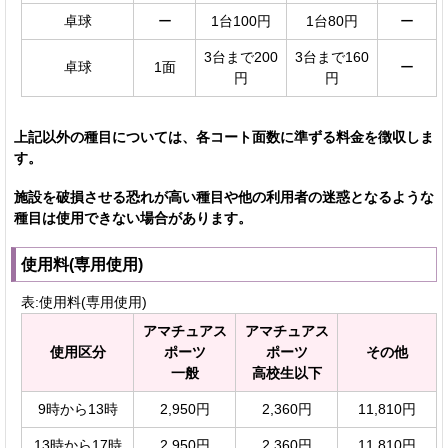
卓球
ー
1台100円
1台80円
ー
3台まで200
3台まで160
卓球
1面
ー
円
円
上記以外の種目については、各コート面数に準ずる料金を徴収しま
す。
施設を破損させる恐れが高い種目や他の利用者の迷惑となるような
種目は使用できない場合があります。
使用料(専用使用)
表:使用料(専用使用)
アマチュアス
アマチュアス
使用区分
ポーツ
ポーツ
その他
一般
高校生以下
9時から13時
2,950円
2,360円
11,810円
13時から17時
2,950円
2,360円
11,810円