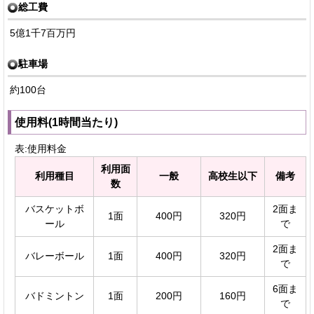
総工費
5億1千7百万円
駐車場
約100台
使用料(1時間当たり)
表:使用料金
利用面
利用種目
一般
高校生以下
備考
数
バスケットボ
2面ま
1面
400円
320円
ール
で
2面ま
バレーボール
1面
400円
320円
で
6面ま
バドミントン
1面
200円
160円
で