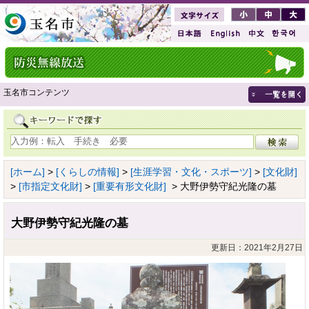
玉名市コンテンツ
[ホーム]
>
[くらしの情報]
>
[生涯学習・文化・スポーツ]
>
[文化財]
>
[市指定文化財]
>
[重要有形文化財]
> 大野伊勢守紀光隆の墓
大野伊勢守紀光隆の墓
更新日：2021年2月27日