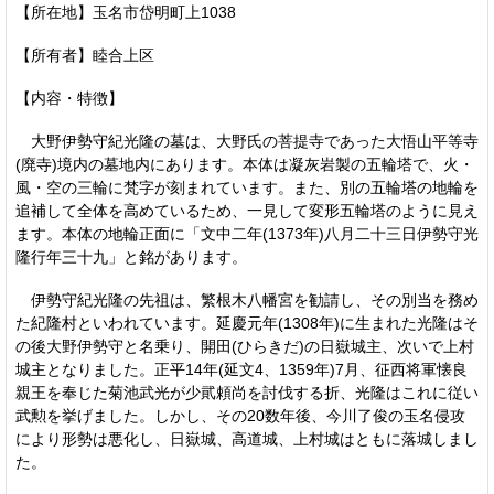
【所在地】玉名市岱明町上1038
【所有者】睦合上区
【内容・特徴】
大野伊勢守紀光隆の墓は、大野氏の菩提寺であった大悟山平等寺
(廃寺)境内の墓地内にあります。本体は凝灰岩製の五輪塔で、火・
風・空の三輪に梵字が刻まれています。また、別の五輪塔の地輪を
追補して全体を高めているため、一見して変形五輪塔のように見え
ます。本体の地輪正面に「文中二年(1373年)八月二十三日伊勢守光
隆行年三十九」と銘があります。
伊勢守紀光隆の先祖は、繁根木八幡宮を勧請し、その別当を務め
た紀隆村といわれています。延慶元年(1308年)に生まれた光隆はそ
の後大野伊勢守と名乗り、開田(ひらきだ)の日嶽城主、次いで上村
城主となりました。正平14年(延文4、1359年)7月、征西将軍懐良
親王を奉じた菊池武光が少貮頼尚を討伐する折、光隆はこれに従い
武勲を挙げました。しかし、その20数年後、今川了俊の玉名侵攻
により形勢は悪化し、日嶽城、高道城、上村城はともに落城しまし
た。