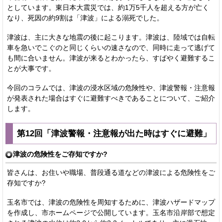
としています。東日本大震災では、約1万5千人を超える方が亡く
なり、死因の約9割は「津波」による溺死でした。
津波は、主に大きな地震の後に起こります。津波は、陸域では自転
車を急いでこぐのと同じくらいの速さなので、同時に走って逃げて
も間に合いません。津波が来るとわかったら、すばやく避難するこ
とが大事です。
今回のコラムでは、津波の浸水区域の危険性や、津波警報・注意報
が発表された場合はすぐに避難すべきであることについて、ご紹介
します。
第12回「津波警報・注意報が出た時はすぐに避難」
津波の危険性をご存知ですか?
皆さんは、お住いや職場、普段通る道などの津波による危険性をご
存知ですか?
玉名市では、津波の危険性を周知するために、津波ハザードマップ
を作成し、市ホームページで公開しています。玉名市沿岸部で想定