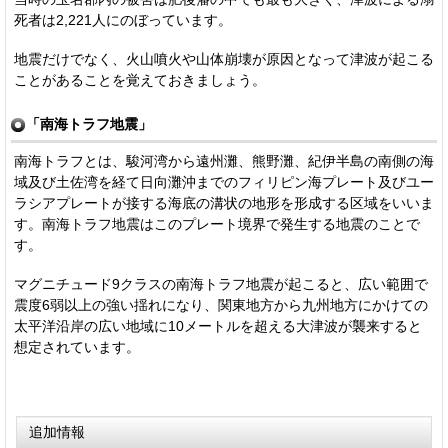
死者は2,221人にのぼっています。
地震だけでなく、火山噴火や山体崩壊が原因となって津波が起こる
ことがあることを覚えておきましょう。
「南海トラフ地震」
南海トラフとは、駿河湾から遠州灘、熊野灘、紀伊半島の南側の海
域及び土佐湾を経て日向灘沖までのフィリピン海プレート及びユー
ラシアプレートが接する海底の溝状の地形を形成する区域をいいま
す。南海トラフ地震はこのプレート境界で発生する地震のことで
す。
マグニチュード9クラスの南海トラフ地震が起こると、広い範囲で
震度6弱以上の強い揺れになり、関東地方から九州地方にかけての
太平洋沿岸の広い地域に10メートルを超える大津波が襲来すると
想定されています。
追加情報