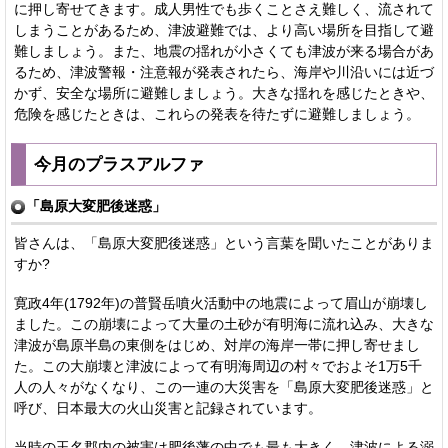
に押し寄せてきます。成人男性でも歩くことさえ難しく、流されて
しまうことがあるため、津波避難では、より高い場所を目指して避
難しましょう。また、地震の揺れが小さくても津波が来る場合があ
るため、津波警報・注意報が発表されたら、海岸や川沿いには近づ
かず、安全な場所に避難しましょう。大きな揺れを感じたときや、
危険を感じたときは、これらの発表を待たずに避難しましょう。
今月のプラスアルファ
「島原大変肥後迷惑」
皆さんは、「島原大変肥後迷惑」という言葉を聞いたことがありま
すか?
寛政4年(1792年)の普賢岳噴火活動中の地震によって眉山が崩壊し
ました。この崩壊によって大量の土砂が有明海に流れ込み、大きな
津波が島原半島の東側をはじめ、対岸の海岸一帯に押し寄せまし
た。この大崩壊と津波によって有明海周辺の村々でおよそ1万5千
人の人々がなくなり、この一連の大災害を「島原大変肥後迷惑」と
呼び、日本最大の火山災害と記録されています。
当時の玉名郡内の被害は肥後藩の中でも最も大きく、津波による溺