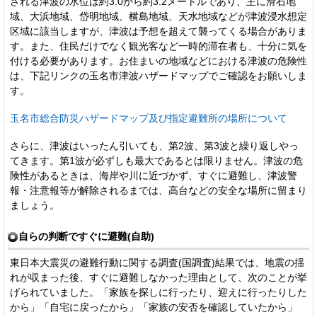
される津波の水位は約3.0から約3.2メートルであり、主に滑石地
域、大浜地域、岱明地域、横島地域、天水地域などが津波浸水想定
区域に該当しますが、津波は予想を超えて襲ってくる場合がありま
す。また、住民だけでなく観光客など一時的滞在者も、十分に気を
付ける必要があります。お住まいの地域などにおける津波の危険性
は、下記リンクの玉名市津波ハザードマップでご確認をお願いしま
す。
玉名市総合防災ハザードマップ及び指定避難所の場所について
さらに、津波はいったん引いても、第2波、第3波と繰り返しやっ
てきます。第1波が必ずしも最大であるとは限りません。津波の危
険性があるときは、海岸や川に近づかず、すぐに避難し、津波警
報・注意報等が解除されるまでは、高台などの安全な場所に留まり
ましょう。
自らの判断ですぐに避難(自助)
東日本大震災の避難行動に関する調査(国調査)結果では、地震の揺
れが収まった後、すぐに避難しなかった理由として、次のことが挙
げられていました。「家族を探しに行ったり、迎えに行ったりした
から」「自宅に戻ったから」「家族の安否を確認していたから」