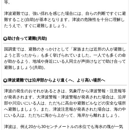
等。
津波避難では、強い揺れを感じた場合には、自らの判断ですぐに避
難すること(自助)が基本となります。津波の危険性を十分に理解し
たうえで、すぐに避難しましょう。
助け合って避難(共助)
国調査では、避難のきっかけとして「家族または近所の人が避難し
ようと言ったから」も多く挙げられていました。一人でも多くの命
が助かるよう、地域や身近にいる人同士が声掛けなどで助け合って
避難しましょう(共助)。
津波避難では沿岸部からより遠くへ、より高い場所へ
津波の発生のおそれがあるときは、気象庁から津波警報・注意報等
が発表されます。大津波警報・津波警報が発表された場合は、沿岸
部や川沿いにいる人は、ただちに高台や避難ビルなどの安全な場所
へ避難しましょう。また、津波注意報が発表された場合は、海の中
にいる人は、ただちに海から上がって、海岸から離れましょう。
津波は、例え20から30センチメートルの水位でも海水の塊が一気