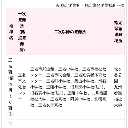
表:指定避難所・指定緊急避難場所一覧
一次
避難
指定
地
所
緊急
域
(拠
二次以降の避難所
避難
名
点避
場所
難
所)
玉
名
玉名市武道館、玉名中学校、玉名市福祉セ
蛇ヶ
西
玉名
ンター、玉名市民会館、玉名勤労者体育セ
谷公
(菊
市文
ンター、玉名町小学校、築山小学校、滑石
園、
池
化セ
小学校、玉陵小学校、旧月瀬小学校(注1)、
九州
川
ンタ
旧石貫小学校(注1)、玉陵中学校、九州看護
看護
よ
ー
福祉大学、玉名高校・附属中学校、北稜高
福祉
り
校、玉名女子高校
大学
西
側)
玉