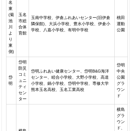
名
東
(菊
玉名
玉南中学校、伊倉ふれあいセンター(旧伊倉
桃田
池
市総
隣保館)、大浜小学校、豊水小学校、伊倉小
運動
川
合体
学校、八嘉小学校、有明中学校
公園
よ
育館
り
東
側)
岱明
岱明
防災
岱明ふれあい健康センター、岱明B&G海洋
中央
コミ
岱
センター、睦合小学校、大野小学校、高道
公園
ュニ
明
小学校、鍋小学校、岱明中学校、専修大学
グラ
ティ
熊本玉名高校、玉名工業高校
ウン
セン
ド
ター
横島
グラ
ウン
ド、
横島