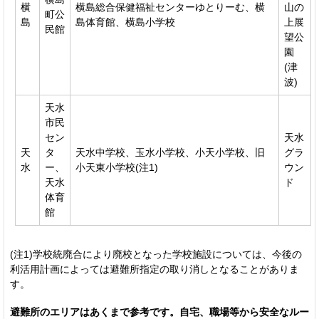
横
横島総合保健福祉センターゆとりーむ、横
山の
町公
島
島体育館、横島小学校
上展
民館
望公
園
(津
波)
天水
市民
セン
天水
天
タ
天水中学校、玉水小学校、小天小学校、旧
グラ
水
ー、
小天東小学校(注1)
ウン
天水
ド
体育
館
(注1)学校統廃合により廃校となった学校施設については、今後の
利活用計画によっては避難所指定の取り消しとなることがありま
す。
避難所のエリアはあくまで参考です。自宅、職場等から安全なルー