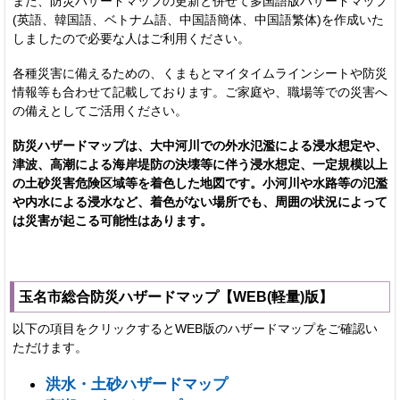
また、防災ハザードマップの更新と併せて多国語版ハザードマップ
(英語、韓国語、ベトナム語、中国語簡体、中国語繁体)を作成いた
しましたので必要な人はご利用ください。
各種災害に備えるための、くまもとマイタイムラインシートや防災
情報等も合わせて記載しております。ご家庭や、職場等での災害へ
の備えとしてご活用ください。
防災ハザードマップは、大中河川での外水氾濫による浸水想定や、
津波、高潮による海岸堤防の決壊等に伴う浸水想定、一定規模以上
の土砂災害危険区域等を着色した地図です。小河川や水路等の氾濫
や内水による浸水など、着色がない場所でも、周囲の状況によって
は災害が起こる可能性はあります。
玉名市総合防災ハザードマップ【WEB(軽量)版】
以下の項目をクリックするとWEB版のハザードマップをご確認い
ただけます。
洪水・土砂ハザードマップ