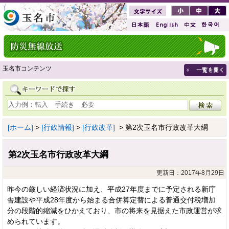
玉名市コンテンツ
[ホーム]
>
[行政情報]
>
[行政改革]
> 第2次玉名市行政改革大綱
第2次玉名市行政改革大綱
更新日：2017年8月29日
昨今の厳しい経済状況に加え、平成27年度までに予定される新庁
舎建設や平成28年度から始まる合併算定替による普通交付税増加
分の段階的縮減をひかえており、市の将来を見据えた市政運営が求
められています。