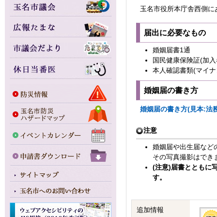
玉名市役所本庁舎西側に
届出に必要なもの
婚姻届書1通
国民健康保険証(加
本人確認書類(マイナ
婚姻届の書き方
婚姻届の書き方(見本:法
注意
婚姻届や出生届など
その写真撮影はでき
(注意)届書ととも
す。
追加情報