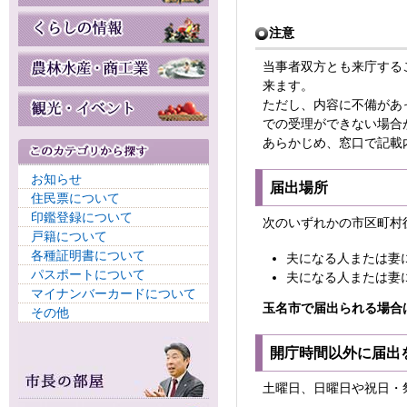
注意
当事者双方とも来庁する
来ます。
ただし、内容に不備があ
での受理ができない場合
あらかじめ、窓口で記載
お知らせ
届出場所
住民票について
印鑑登録について
次のいずれかの市区町村
戸籍について
各種証明書について
夫になる人または妻
パスポートについて
夫になる人または妻に
マイナンバーカードについて
玉名市で届出られる場合
その他
開庁時間以外に届出
土曜日、日曜日や祝日・