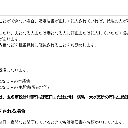
ことができない場合、婚姻届書が正しく記入されていれば、代理の人が
ったり、夫となる人または妻となる人に訂正または記入していただく必
があります。
内容などを担当職員に確認されることをお勧めします。
役場になります。
になる人の本籍地
なる人の住所地(所在地等)
は、玉名市役所1階市民課窓口または岱明・横島・天水支所の市民生活
をされる場合
祭日・夜間など閉庁しているときでも婚姻届書をお預かりしています。