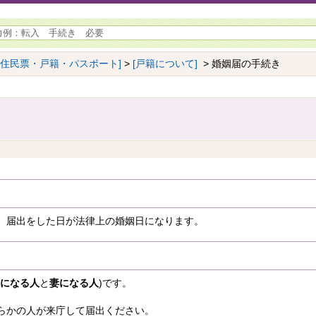
[住民票・戸籍・パスポート]
>
[戸籍について]
> 婚姻届の手続き
、届出をした日が法律上の婚姻日になります。
になる人
と
妻になる人
)です。
らかの人が来庁して届出ください。