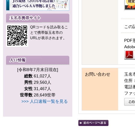
この
QRコードを読み取るこ
とで携帯版玉名市の
URLが表示されます。
PDF
Ad
[令和8年7月末日現在]
お問い合わせ
玉名
総数
61,027人
住所：
男性
29,560人
電話番号
女性
31,467人
ファッ
世帯数
28,649世帯
>>> 人口速報一覧を見る