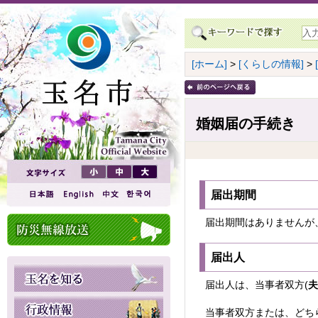
[ホーム]
>
[くらしの情報]
>
婚姻届の手続き
届出期間
届出期間はありませんが
届出人
届出人は、当事者双方(
夫
当事者双方または、どち