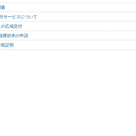
明書
付サービスについて
しの広域交付
籍謄抄本の申請
市税証明