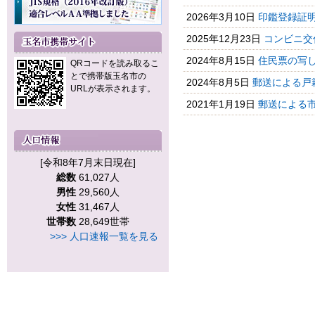
2026年3月10日
印鑑登録証
2025年12月23日
コンビニ交
2024年8月15日
住民票の写
QRコードを読み取るこ
とで携帯版玉名市の
2024年8月5日
郵送による戸
URLが表示されます。
2021年1月19日
郵送による
[令和8年7月末日現在]
総数
61,027人
男性
29,560人
女性
31,467人
世帯数
28,649世帯
>>> 人口速報一覧を見る