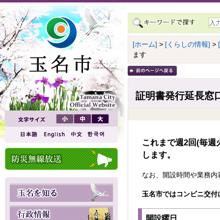
[ホーム]
>
[くらしの情報]
>
ます
証明書発行延長窓
これまで週2回(毎週
します。
なお、開設時間や業務内
玉名市ではコンビニ交付
開設曜日