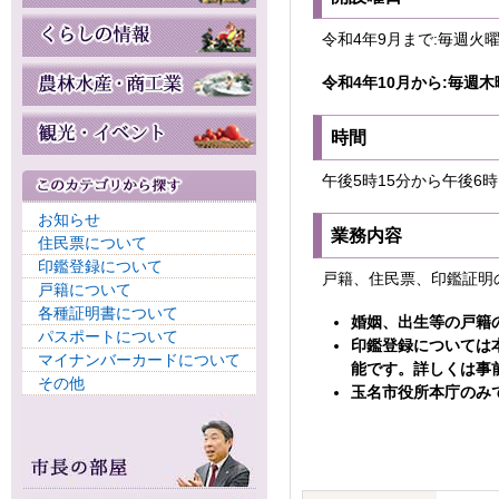
令和4年9月まで:毎週火
令和4年10月から:毎週木
時間
午後5時15分から午後6時
お知らせ
業務内容
住民票について
印鑑登録について
戸籍、住民票、印鑑証明
戸籍について
各種証明書について
婚姻、出生等の戸籍
パスポートについて
印鑑登録については
マイナンバーカードについて
能です。詳しくは事
その他
玉名市役所本庁のみ