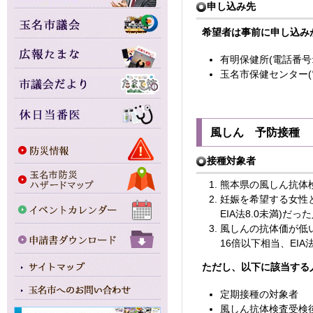
申し込み先
希望者は事前に申し込み
有明保健所(電話番号:09
玉名市保健センター(電話番
風しん 予防接種
接種対象者
熊本県の風しん抗体
妊娠を希望する女性
EIA法8.0未満)だっ
風しんの抗体価が低
16倍以下相当、EIA
ただし、以下に該当する
定期接種の対象者
風しん抗体検査受検