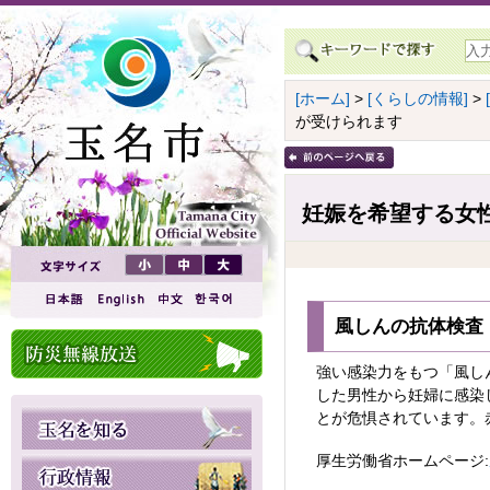
[ホーム]
>
[くらしの情報]
>
が受けられます
妊娠を希望する女
風しんの抗体検査
強い感染力をもつ「風し
した男性から妊婦に感染
とが危惧されています。
厚生労働省ホームページ: