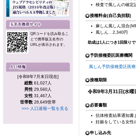
検査で風しんの確定
接種料金(自己負担額)
麻しん風しん混合(MR)
風しん…2,340円
QRコードを読み取るこ
とで携帯版玉名市の
助成は1人につき1回限りで
URLが表示されます。
予防接種委託医療機関
風しん予防接種委託医療機関
[令和8年7月末日現在]
接種期限
総数
61,027人
男性
29,560人
令和9年3月31日(水曜
女性
31,467人
世帯数
28,649世帯
必要書類
>>> 人口速報一覧を見る
抗体検査結果通知書
妊娠をしている女性の
申し込み先