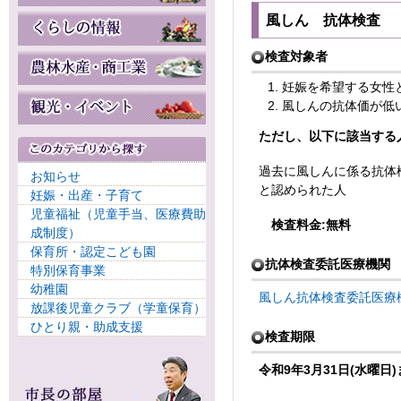
風しん 抗体検査
検査対象者
妊娠を希望する女性
風しんの抗体価が低
ただし、以下に該当する
過去に風しんに係る抗体
お知らせ
と認められた人
妊娠・出産・子育て
児童福祉（児童手当、医療費助
検査料金:無料
成制度）
保育所・認定こども園
抗体検査委託医療機関
特別保育事業
幼稚園
風しん抗体検査委託医療機関
放課後児童クラブ（学童保育）
ひとり親・助成支援
検査期限
令和9年3月31日(水曜日