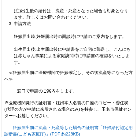
(注)出生後の給付は、流産・死産となった場合も対象となり
ます。詳しくはお問い合わせください。
申請方法
妊娠届出時:妊娠届出時の面談時に申請のご案内をします。
出生届出後:出生届出後に申請書をご自宅に郵送し、こんにち
は赤ちゃん事業による家庭訪問時に申請書の確認をいたしま
す。
≪妊娠届出前に医療機関で妊娠確定し、その後流産等になった方
へ≫
窓口で申請のご案内をします。
※医療機関発行の証明書・妊婦本人名義の口座のコピー・委任状
(代理の方が申請に来所される場合のみ)を持参し、玉名市保健セン
ターへお越しください。
妊娠届出前に流産・死産等した場合の証明書「妊婦給付認定用
診断書(こども家庭庁)」(PDF 約228KB)