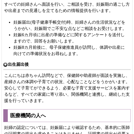
すべての妊婦さんへ面談を行い、ご相談を受け、妊娠期の過ごし方
や出産までの見通しを立てるための情報提供を行います。
妊娠届出(母子健康手帳交付)時、妊婦さんの生活状況などを
うかがい、妊娠期でご不安な点などご相談をお受けします。
妊娠6カ月頃に出産の準備などに関するアンケートを送付し
ますので、回答をお願いします。
妊娠8カ月前後に、母子保健推進員が訪問し、体調や出産に
向けての準備状況をお尋ねします。
出生届出後
こんにちは赤ちゃん訪問などで、保健師や助産師が面談を実施し、
産婦さんの体調や子育ての状況、心配なことなどをうかがいます。
安心して子育てができるよう、必要な子育て支援サービスを案内す
るなど、すべての家庭に寄り添い、関係機関と連携し、継続した支
援を行っていきます。
医療機関の人へ
妊婦の認定については、妊娠届により確認するため、基本的に医師
の証明書の提出を求めることはありません。証明書の提出が必要と