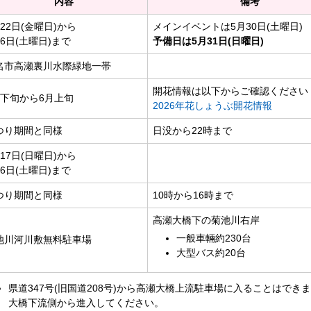
内容
備考
22日(金曜日)から
メインイベントは5月30日(土曜日)
月6日(土曜日)まで
予備日は5月31日(日曜日)
名市高瀬裏川水際緑地一帯
開花情報は以下からご確認ください
月下旬から6月上旬
2026年花しょうぶ開花情報
つり期間と同様
日没から22時まで
17日(日曜日)から
月6日(土曜日)まで
つり期間と同様
10時から16時まで
高瀬大橋下の菊池川右岸
一般車輛約230台
池川河川敷無料駐車場
大型バス約20台
県道347号(旧国道208号)から高瀬大橋上流駐車場に入ることはでき
大橋下流側から進入してください。