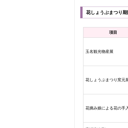
花しょうぶまつり期
項目
玉名観光物産展
花しょうぶまつり窯元
花摘み娘による花の手