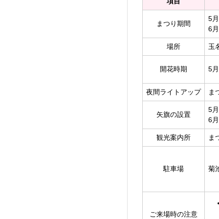
項目
5月
まつり期間
6
場所
玉
開花時期
5
夜間ライトアップ
ま
5月
矢旗の設置
6
観光案内所
ま
駐車場
菊
ご来場時の注意