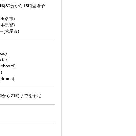
4時30分から15時登場予
玉名市)
本県警)
ー(荒尾市)
cal)
tar)
board)
)
rums)
時から21時までを予定