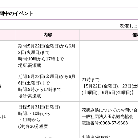
間中のイベント
表:花し
内容
備
期間:5月22日(金曜日)から6月
2日(火曜日)まで
時間:10時から17時まで
場所:高瀬蔵
期間:5月22日(金曜日)から6月
21時まで
6日(土曜日)まで
展
【5月22日(金曜日)、23日(土
時間:9時から17時まで
(土曜日)、6月5日(金曜日)】
場所:高瀬蔵
日程:5月31日(日曜日)
花摘み娘についてのお問い合
時間:・10時から
入れ
一般社団法人玉名観光協会
・11時から
電話番号:0968-57-9663
(注)各30分程度
出演者(敬称略)