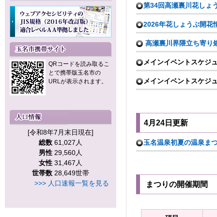
第34回高瀬裏川花しょう
2026年花しょうぶ開花
高瀬裏川界隈立ち寄り処
メインイベントスケジ
QRコードを読み取るこ
とで携帯版玉名市の
メインイベントスケジ
URLが表示されます。
4月24日更新
[令和8年7月末日現在]
総数
61,027人
玉名温泉初夏の温泉まつり
男性
29,560人
女性
31,467人
世帯数
28,649世帯
>>> 人口速報一覧を見る
まつりの開催期間