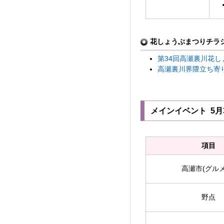
花しょうぶまつりチラ
第34回高瀬裏川花しょ
高瀬裏川界隈立ち寄り処
メインイベント 5月3
項目
高瀬市(グルメ
野点