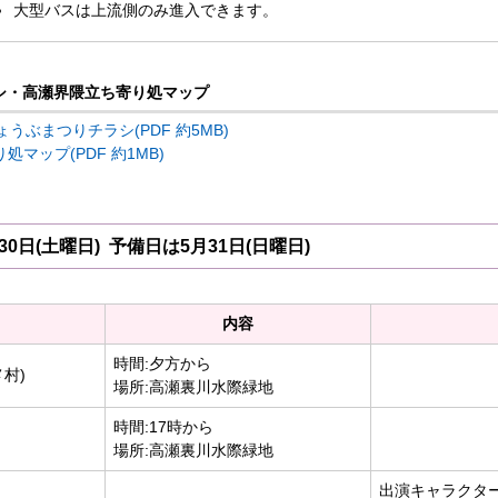
大型バスは上流側のみ進入できます。
シ・高瀬界隈立ち寄り処マップ
うぶまつりチラシ(PDF 約5MB)
マップ(PDF 約1MB)
0日(土曜日) 予備日は5月31日(日曜日)
内容
時間:夕方から
村)
場所:高瀬裏川水際緑地
時間:17時から
場所:高瀬裏川水際緑地
出演キャラクター