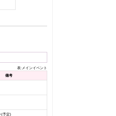
表:メインイベント
備考
(予定)