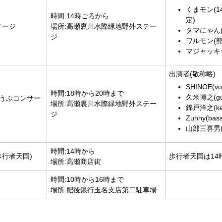
くまモン(1
時間:14時ごろから
定)
テージ
場所:高瀬裏川水際緑地野外ステー
タマにゃん(
ジ
ワルモン(熊
マジャッキ
出演者(敬称略)
SHINOE(vo
時間:18時から20時まで
久米博之(gui
ょうぶコンサー
場所:高瀬裏川水際緑地野外ステー
錦戸洋之(key
ジ
Zunny(bass
山部三喜男(d
時間:14時から
歩行者天国)
歩行者天国は14
場所:高瀬商店街
時間:10時から16時まで
場所:肥後銀行玉名支店第二駐車場