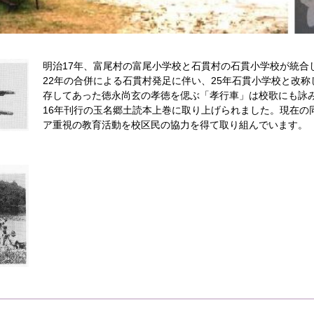
明治17年、富尾村の富尾小学校と石貫村の石貫小学校が統合
22年の合併による石貫村発足に伴い、25年石貫小学校と改
存してあった徳永尚玄の孝徳を偲ぶ「孝行車」は校歌にも詠
16年刊行の玉名郷土読本上巻に取り上げられました。現在の
ア重視の教育活動を校区民の協力を得て取り組んでいます。