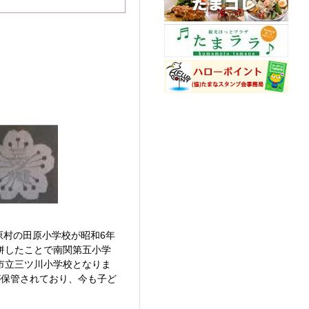
原村の田原小学校が昭和6年
併したことで南関第五小学
市立三ツ川小学校となりま
が保管されており、今も子ど