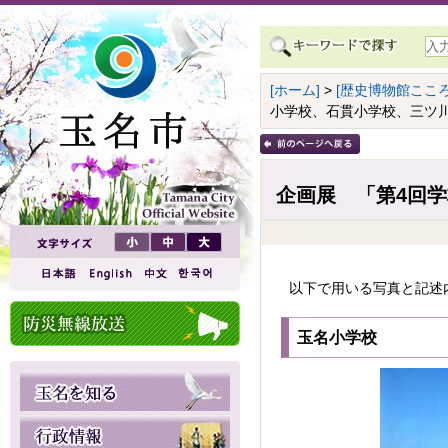
[ホーム]
>
[歴史博物館こころ
小学校、石貫小学校、三ツ川
企画展 「第4回
以下で用いる写真と記述
玉名小学校