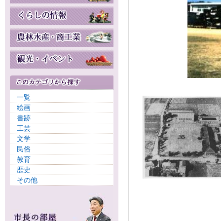
一覧
絵画
書跡
工芸
文学
民俗
教育
歴史
その他