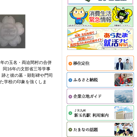
2年の玉名・両迫間村の合併
、同16年の文部省三等学事
」跡と彼の墓・顕彰碑や門司
きた学校の印象を強くしま