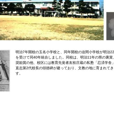
明治7年開校の玉名小学校と、同年開校の迫間小学校が明治2
を受けて同40年統合しました。同校は、明治11年の県の褒賞
奨励賞の他、校区には教育先覚者友枝庄蔵の私塾「忍済学舎
直志第2代校長の頌徳碑が建っており、文教の地に育まれて
す。