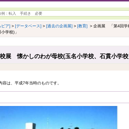
ピア]
>
[データベース]
>
[過去の企画展]
>
[教育]
> 企画展 「第4回学
小学校)」
学校展 懐かしのわが母校(玉名小学校、石貫小学校
内容は、平成7年当時のものです。