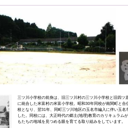
三ツ川小学校の前身は、旧三ツ川村の三ツ川小学校と旧四ツ
に統合した米富村の米富小学校。昭和30年同校が南関町と合
校となり、翌31年、同町三ツ川地区の玉名市編入に伴い玉名
した。同校には、大正時代の郷土(地理)教育のカリキュラム
もたちの地域を見つめる眼を育てる取り組みをしています。