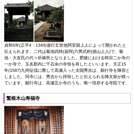
貞和5年(正平4・1349)遊行五世他阿安国上人によって開かれたと
伝えられます。二代は菊池武時(寂阿)六男武村(徳山上人)で、菊
池・大友氏の代々祈祷所となりました。肥後における時宗二か寺の
一か寺で、玉名郡内に千石余の寺領を有したといいます。天正15
年(1587)九州征伐に際して高瀬入った太閤秀吉は、願行寺を陣宿と
しました。同寺には、秀吉から拝領したと伝えられる陣太鼓が残っ
ています。願行寺は、高瀬五か寺のうち、唯一現存する寺院です。
繁根木山寿福寺