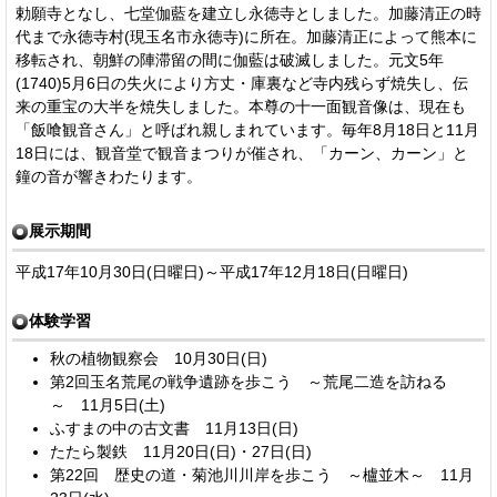
勅願寺となし、七堂伽藍を建立し永徳寺としました。加藤清正の時
代まで永徳寺村(現玉名市永徳寺)に所在。加藤清正によって熊本に
移転され、朝鮮の陣滞留の間に伽藍は破滅しました。元文5年
(1740)5月6日の失火により方丈・庫裏など寺内残らず焼失し、伝
来の重宝の大半を焼失しました。本尊の十一面観音像は、現在も
「飯喰観音さん」と呼ばれ親しまれています。毎年8月18日と11月
18日には、観音堂で観音まつりが催され、「カーン、カーン」と
鐘の音が響きわたります。
展示期間
平成17年10月30日(日曜日)～平成17年12月18日(日曜日)
体験学習
秋の植物観察会 10月30日(日)
第2回玉名荒尾の戦争遺跡を歩こう ～荒尾二造を訪ねる
～ 11月5日(土)
ふすまの中の古文書 11月13日(日)
たたら製鉄 11月20日(日)・27日(日)
第22回 歴史の道・菊池川川岸を歩こう ～櫨並木～ 11月