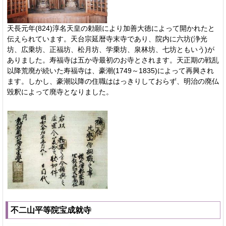
天長元年(824)淳名天皇の勅願により加善大徳によって開かれたと
伝えられています。天台宗延暦寺末寺であり、院内に六坊(浄光
坊、広乗坊、正福坊、松月坊、学乗坊、泉林坊、七坊ともいう)が
ありました。寿福寺は五か寺最初のお寺とされます。天正期の戦乱
以降荒廃が続いた寿福寺は、豪潮(1749～1835)によって再興され
ます。しかし、豪潮以降の住職ははっきりしておらず、明治の廃仏
毀釈によって廃寺となりました。
不二山平等院宝成就寺