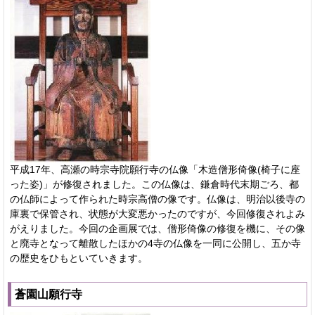
平成17年、高瀬の時宗寺院願行寺の仏像「木造僧形倚像(椅子に座
った姿)」が修復されました。この仏像は、鎌倉時代末期ごろ、都
の仏師によって作られた時宗高僧の像です。仏像は、明治以後寺の
庫裏で保管され、状態が大変悪かったのですが、今回修復されよみ
がえりました。今回の企画展では、僧形倚像の修復を機に、その像
と廃寺となって離散したほかの4寺の仏像を一同に公開し、五か寺
の歴史をひもといていきます。
蒼園山願行寺