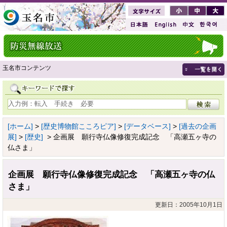
玉名市コンテンツ
[ホーム]
>
[歴史博物館こころピア]
>
[データベース]
>
[過去の企画
展]
>
[歴史]
> 企画展 願行寺仏像修復完成記念 「高瀬五ヶ寺の
仏さま」
企画展 願行寺仏像修復完成記念 「高瀬五ヶ寺の仏
さま」
更新日：2005年10月1日