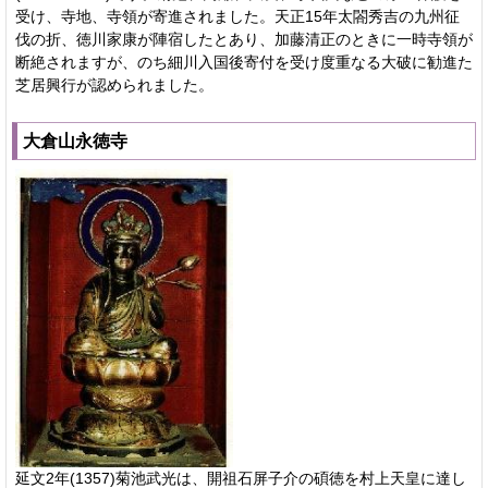
受け、寺地、寺領が寄進されました。天正15年太閤秀吉の九州征
伐の折、徳川家康が陣宿したとあり、加藤清正のときに一時寺領が
断絶されますが、のち細川入国後寄付を受け度重なる大破に勧進た
芝居興行が認められました。
大倉山永徳寺
延文2年(1357)菊池武光は、開祖石屏子介の碩徳を村上天皇に達し