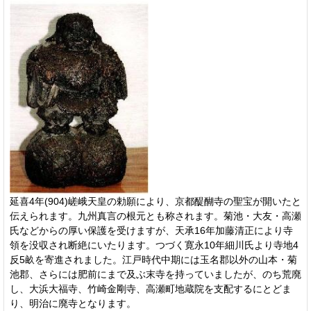
延喜4年(904)嵯峨天皇の勅願により、京都醍醐寺の聖宝が開いたと
伝えられます。九州真言の根元とも称されます。菊池・大友・高瀬
氏などからの厚い保護を受けますが、天承16年加藤清正により寺
領を没収され断絶にいたります。つづく寛永10年細川氏より寺地4
反5畝を寄進されました。江戸時代中期には玉名郡以外の山本・菊
池郡、さらには肥前にまで及ぶ末寺を持っていましたが、のち荒廃
し、大浜大福寺、竹崎金剛寺、高瀬町地蔵院を支配するにとどま
り、明治に廃寺となります。