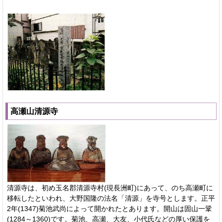
高瀬山清源寺
清源寺は、初め玉名郡清源寺村(現長洲町)にあって、のち高瀬町に
移転したといわれ、大野国隆の法名「清源」を寺号とします。正平
2年(1347)菊池武尚によって開かれたとあります。開山は固山一鞏
(1284～1360)です。菊池、高瀬、大友、小代氏などの厚い保護を