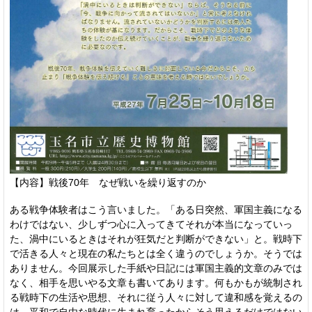
【内容】戦後70年 なぜ戦いを繰り返すのか
ある戦争体験者はこう言いました。「ある日突然、軍国主義になる
わけではない、少しずつ心に入ってきてそれが本当になっていっ
た、渦中にいるときはそれが狂気だと判断ができない」と。戦時下
で活きる人々と現在の私たちとは全く違うのでしょうか。そうでは
ありません。今回展示した手紙や日記には軍国主義的文章のみでは
なく、相手を思いやる文章も書いてあります。何もかもが統制され
る戦時下の生活や思想、それに従う人々に対して違和感を覚えるの
は、平和で自由な時代に生まれ育ったからそう思えるだけではない