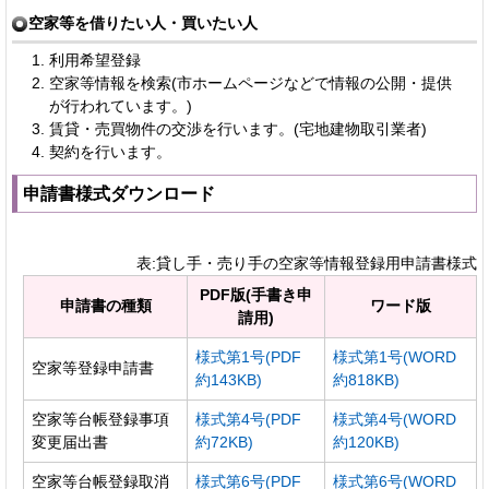
空家等を借りたい人・買いたい人
利用希望登録
空家等情報を検索(市ホームページなどで情報の公開・提供
が行われています。)
賃貸・売買物件の交渉を行います。(宅地建物取引業者)
契約を行います。
申請書様式ダウンロード
表:貸し手・売り手の空家等情報登録用申請書様式
PDF版(手書き申
申請書の種類
ワード版
請用)
様式第1号(PDF
様式第1号(WORD
空家等登録申請書
約143KB)
約818KB)
空家等台帳登録事項
様式第4号(PDF
様式第4号(WORD
変更届出書
約72KB)
約120KB)
空家等台帳登録取消
様式第6号(PDF
様式第6号(WORD