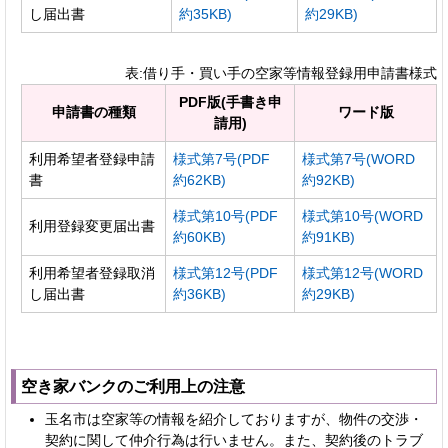
し届出書
約35KB)
約29KB)
表:借り手・買い手の空家等情報登録用申請書様式
PDF版(手書き申
申請書の種類
ワード版
請用)
利用希望者登録申請
様式第7号(PDF
様式第7号(WORD
書
約62KB)
約92KB)
様式第10号(PDF
様式第10号(WORD
利用登録変更届出書
約60KB)
約91KB)
利用希望者登録取消
様式第12号(PDF
様式第12号(WORD
し届出書
約36KB)
約29KB)
空き家バンクのご利用上の注意
玉名市は空家等の情報を紹介しておりますが、物件の交渉・
契約に関して仲介行為は行いません。また、契約後のトラブ