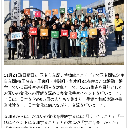
11月24日(日曜日)、玉名市立歴史博物館こころピアで玉名圏域定住
自立圏内(玉名市・玉東町・南関町・和水町)に在住または通勤・通
学している高校生や外国人を対象として、SDGs推進を目的とした
お互いの文化への理解を深める多文化共生イベントを行いました。
当日は、日本を含め8カ国の人たちが集まり、手漉き和紙体験や書
道体験をし、日本文化に触れながら、交流を行いました。
参加者からは、お互いの文化を理解するには「話し合うこと」「一
緒にイベントに参加すること」との意見や「すごく楽しかった」