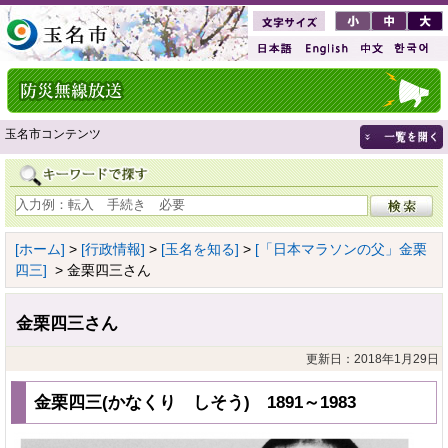
玉名市コンテンツ
[ホーム]
>
[行政情報]
>
[玉名を知る]
>
[「日本マラソンの父」金栗
四三]
> 金栗四三さん
金栗四三さん
更新日：2018年1月29日
金栗四三(かなくり しそう) 1891～1983