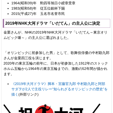
1964(昭和39)年 勲四等旭日小綬章受章
1983(昭和58)年 従五位銀杯下賜
2015(平成27)年 玉名市名誉市民
2019年NHK大河ドラマ「いだてん」の主人公に決定
金栗さんが、NHKの2019年NHK大河ドラマ「いだてん～東京オリ
ムピック噺～」の主人公に選ばれました。
「オリンピックに初参加した男」として、歌舞伎俳優の中村勘九郎
さんが金栗四三役を演じます。
2020年の東京五輪の前年に、日本が初参加した1912年のストック
ホルム五輪から1964年の東京五輪までの、激動の52年間が描かれ
ます。
《2019年大河ドラマ》脚本・宮藤官九郎 中村勘九郎と阿部
サダヲが2人で主役リレー“知られざるオリンピックの歴史”を
描く
(外部リンク)