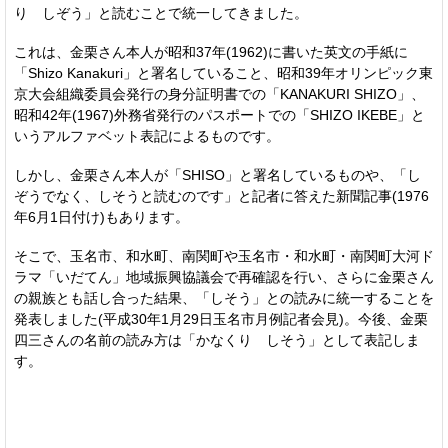
り しぞう」と読むことで統一してきました。
これは、金栗さん本人が昭和37年(1962)に書いた英文の手紙に
「Shizo Kanakuri」と署名していること、昭和39年オリンピック東
京大会組織委員会発行の身分証明書での「KANAKURI SHIZO」、
昭和42年(1967)外務省発行のパスポートでの「SHIZO IKEBE」と
いうアルファベット表記によるものです。
しかし、金栗さん本人が「SHISO」と署名しているものや、「し
ぞうでなく、しそうと読むのです」と記者に答えた新聞記事(1976
年6月1日付け)もあります。
そこで、玉名市、和水町、南関町や玉名市・和水町・南関町大河ド
ラマ「いだてん」地域振興協議会で再確認を行い、さらに金栗さん
の親族とも話し合った結果、「しそう」との読みに統一することを
発表しました(平成30年1月29日玉名市月例記者会見)。今後、金栗
四三さんの名前の読み方は「かなくり しそう」として表記しま
す。