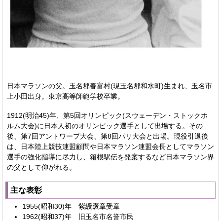
日本マラソンの父。玉名郡春富村(現玉名郡和水町)生まれ、玉名市
上小田出身。東京高等師範学校卒業。
1912(明治45)年、第5回オリンピック(スウェーデン・ストックホ
ルム大会)に日本人初のオリンピック選手として出場する。その
後、第7回アントワープ大会、第8回パリ大会と出場。現役引退後
は、日本陸上競技連盟顧問や日本マラソン連盟会長としてマラソン
選手の強化指導に尽力し、箱根駅伝を発案するなど日本マラソン界
の父として仰がれる。
主な表彰
1955(昭和30)年 紫綬褒章受章
1962(昭和37)年 旧玉名市名誉市民