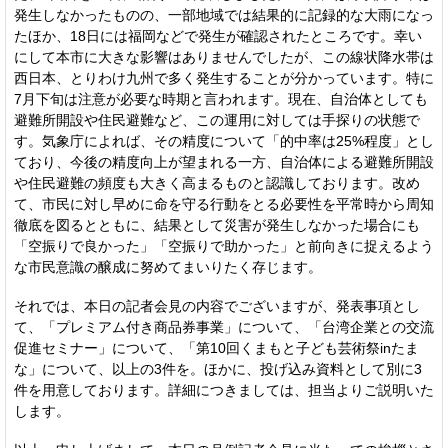
発生しなかったものの、一部地域では結果的に記録的な大雨になっ
たほか、18日には福岡などで発生が確認されたところです。幸い
にして本市に大きな影響はありませんでしたが、この線状降水帯は
西日本、とりわけ九州で多く発生することが分かっています。特に
7月下旬は注意が必要な時期と言われます。現在、自治体としても
避難所開設や住民避難など、この運用に対しては手探りの状態で
す。気象庁によれば、その精度について「的中率は25%程度」とし
ており、今後の精度向上が望まれる一方、自治体による避難所開設
や住民避難の頻度も大きく高まるものと認識しております。改め
て、市民に対し早めに命を守る行動をとる必要性を平常時から周知
徹底を図るとともに、結果として災害が発生しなかった場合にも
「空振りで良かった」「空振りで助かった」と前向きに捉えるよう
な市民意識の醸成に努めてまいりたく存じます。
それでは、本日の記者会見の内容でございますが、発表事項とし
て、「プレミアム付き商品券事業」について、「台湾企業との交流
促進セミナー」について、「第10回くまもと子ども芸術祭inたま
な」について、以上の3件を。ほかに、投げ込み資料として別に3
件を用意しております。詳細につきましては、担当よりご説明いた
します。