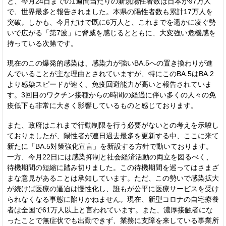
と、今月24日までの1週間当たりの新規陽性者数は日本が97万人
で、世界最多と報告されました。本県の陽性者数も累計17万人を
突破。しかも、今月だけで既に6万人と、これまでを遥かに凌ぐ勢
いで広がる「第7波」に脅威を感じるとともに、大変強い危機感を
持っている次第です。
現在のこの爆発的感染は、感染力が強いBA.5への置き換わりが進
んでいることが主な理由とされていますが、特にこのBA.5はBA.2
より感染スピードが速く、免疫回避能力が高いと報告されていま
す。3回目のワクチン接種からの時間の経過に伴い多くの人々の免
疫低下も非常に大きく影響しているものと感じております。
また、政府はこれまで行動制限を行う必要がないとの考えを示唆し
ておりましたが、陽性者が連日過去最多を更新する中、ここに来て
新たに「BA.5対策強化宣言」を新設する方針で動いております。
一方、今月22日には感染抑制と社会経済活動の両立を図るべく、
待機期間の短縮に踏み切りました。この待機期間を巡ってはさまざ
まな意見があることは承知しています。ただ、この勢いで感染拡大
が続けば医療の逼迫は慢性化し、誰もが公平に医療サービスを受け
られなくなる事態に陥りかねません。現在、新型コロナの自宅療養
者は全国で61万人以上と言われています。また、濃厚接触者にな
ったことで無症状でも出勤できず、業務に支障を来している事業所