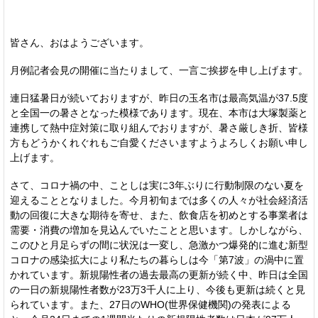
皆さん、おはようございます。
月例記者会見の開催に当たりまして、一言ご挨拶を申し上げます。
連日猛暑日が続いておりますが、昨日の玉名市は最高気温が37.5度
と全国一の暑さとなった模様であります。現在、本市は大塚製薬と
連携して熱中症対策に取り組んでおりますが、暑さ厳しき折、皆様
方もどうかくれぐれもご自愛くださいますようよろしくお願い申し
上げます。
さて、コロナ禍の中、ことしは実に3年ぶりに行動制限のない夏を
迎えることとなりました。今月初旬までは多くの人々が社会経済活
動の回復に大きな期待を寄せ、また、飲食店を初めとする事業者は
需要・消費の増加を見込んでいたことと思います。しかしながら、
このひと月足らずの間に状況は一変し、急激かつ爆発的に進む新型
コロナの感染拡大により私たちの暮らしは今「第7波」の渦中に置
かれています。新規陽性者の過去最高の更新が続く中、昨日は全国
の一日の新規陽性者数が23万3千人に上り、今後も更新は続くと見
られています。また、27日のWHO(世界保健機関)の発表による