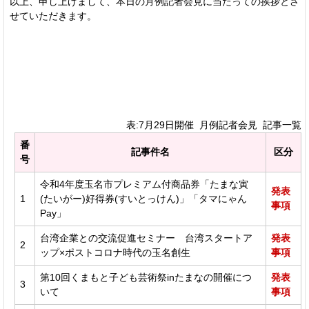
以上、申し上げまして、本日の月例記者会見に当たっての挨拶とさ
せていただきます。
表:7月29日開催 月例記者会見 記事一覧
番
記事件名
区分
号
令和4年度玉名市プレミアム付商品券「たまな寅
発表
1
(たいがー)好得券(すいとっけん)」「タマにゃん
事項
Pay」
台湾企業との交流促進セミナー 台湾スタートア
発表
2
ップ×ポストコロナ時代の玉名創生
事項
第10回くまもと子ども芸術祭inたまなの開催につ
発表
3
いて
事項