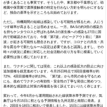
が多くあることも事実です。そうした中、東京都や千葉県など、幼
稚園や保育園で濃厚接触者の特定を行わない方針を明らかにするな
ど、独自の基準を示すところも出始めております。
ただし、待機期間の短縮は感染している可能性が残るため、人にう
つす確率が高まることは否めません。一方、BA.5の約3倍の感染力
を持ちケンタウロスと呼ばれるBA.2の派生株への感染も27日に国
内で初確認されており、今後「第7波」のピークアウト前に「第8
波」が起きる可能性も懸念されます。ですが、コロナとの共生・共
存を図る中で新たなルール設定は必要であると認識しますし、その
時々の状況に柔軟に対応した社会活動の在り方を常に模索していく
必要性は強く感じております。
また、ワクチンに関しては現在、これ以上の感染拡大の防止に向け
追加接種を鋭意進めています。今月25日時点で3回目接種率が約
72%、4回目接種率が約13%。「第7波」から市民の命を守るため
にも、改めてワクチンの有効性・安全性の丁寧な発信に努めつつ、
基本的な感染防止対策の再徹底を強く訴えてまいりたく存じます。
変わって、今年6月から運用開始された線状降水帯予測ですが、気
象庁は今月15日に初となる予測情報を九州北部と南部に発表。ま
た、2回目を18日に相次いで発表しました。15日には線状降水帯は