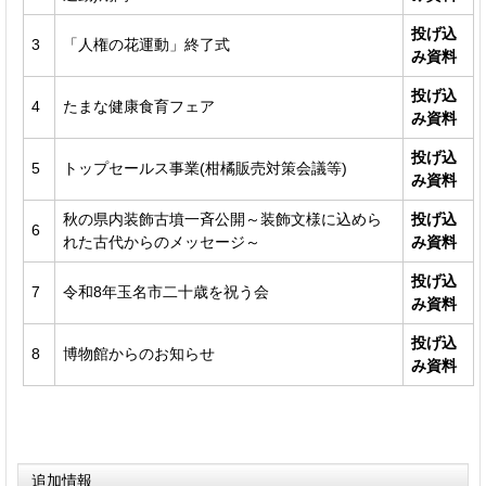
投げ込
3
「人権の花運動」終了式
み資料
投げ込
4
たまな健康食育フェア
み資料
投げ込
5
トップセールス事業(柑橘販売対策会議等)
み資料
秋の県内装飾古墳一斉公開～装飾文様に込めら
投げ込
6
れた古代からのメッセージ～
み資料
投げ込
7
令和8年玉名市二十歳を祝う会
み資料
投げ込
8
博物館からのお知らせ
み資料
追加情報