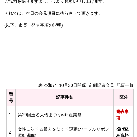
ご協力を賜りますよう、心よりお願い申し上げます。
それでは、本日の会見項目に移らさせて頂きます。
(以下、市長、発表事項の説明)
表:令和7年10月30日開催 定例記者会見 記事一覧
番
記事件名
区分
号
発表事
1
第29回玉名大俵まつりwith産業祭
項
女性に対する暴力をなくす運動(パープルリボン
投げ込
2
運動)期間
み資料