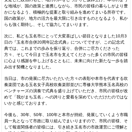
な地域が、国の政策と連携しながら、市民の皆様の暮らしがより豊
かになるよう、積極的な提案と取り組みを進めてまいる所存です。
国の政策が、地方の活力を最大限に引き出すものとなるよう、私か
らも強く期待し、そして協力してまいります。
次に、私ども玉名市にとって大変喜ばしい節目となりました10月3
日の『玉名市合併20周年記念式典』についてですが、この記念式
典では、これまでの歩みを振り返り、合併にご尽力くださった
方々、そして今日まで玉名市を支えてくださった多くの市民の皆様
に心より感謝を申し上げるとともに、未来に向けた新たな一歩を踏
み出す契機となりました。
当日は、市の発展に尽力いただいた方々の表彰や本市を代表する吹
奏楽団である玉名女子高校吹奏楽部並びに専修大学熊本玉名高校の
ベンチャーズの演奏で式典を盛り上げていただき、市民の皆様が改
めて「我がまち玉名」への誇りと愛着を深めていただけたのではな
いかと感じております。
今後も、30年、50年、100年と本市が持続、発展していくよう市職
員一丸となって市政に取り組んでまいりますので、市民の皆様、そ
して報道関係者の皆様には、引き続き玉名市の市政運営にご理解と