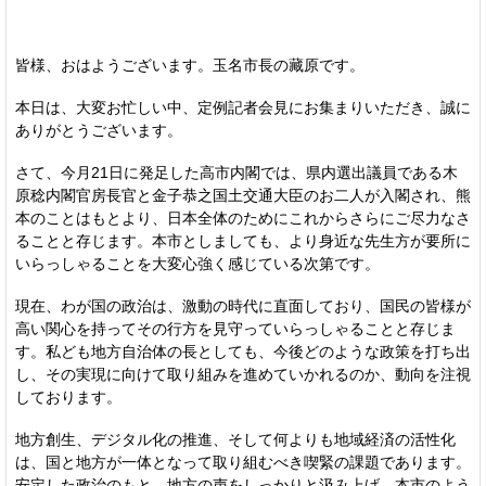
皆様、おはようございます。玉名市長の藏原です。
本日は、大変お忙しい中、定例記者会見にお集まりいただき、誠に
ありがとうございます。
さて、今月21日に発足した高市内閣では、県内選出議員である木
原稔内閣官房長官と金子恭之国土交通大臣のお二人が入閣され、熊
本のことはもとより、日本全体のためにこれからさらにご尽力なさ
ることと存じます。本市としましても、より身近な先生方が要所に
いらっしゃることを大変心強く感じている次第です。
現在、わが国の政治は、激動の時代に直面しており、国民の皆様が
高い関心を持ってその行方を見守っていらっしゃることと存じま
す。私ども地方自治体の長としても、今後どのような政策を打ち出
し、その実現に向けて取り組みを進めていかれるのか、動向を注視
しております。
地方創生、デジタル化の推進、そして何よりも地域経済の活性化
は、国と地方が一体となって取り組むべき喫緊の課題であります。
安定した政治のもと、地方の声をしっかりと汲み上げ、本市のよう