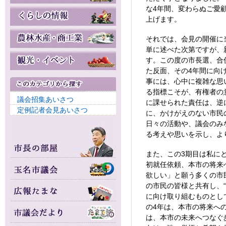
な4年間、変わらぬご愛
上げます。
それでは、会見の開催に
単に述べた次第ですが、
す。この度の市長選、合
た反面、その4年間に向
事には、心中に複雑な思
る指標こそが、有権者の
議会招集あいさつ
に課せられた責任は、逆
定例記者会見あいさつ
に、かけがえのない市民
日々の活動や、議会のみ
る考えや思いを示し、よ
また、この3期目は私に
初就任依頼、本市の将来
欲しい」と願う多くの市
の市民の皆様と共有し、
に向け取り組むものとし
の4年は、本市の将来へ
は、本市の未来へつなぐ