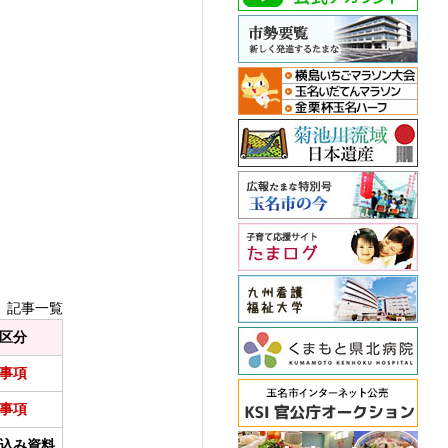
見 記事一覧
区分
事項
事項
込み資料