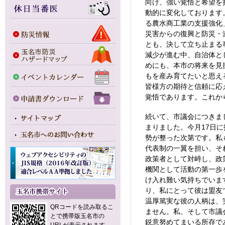
向け、強い覚悟と希望を
動的に変化しております
る農水商工業の支援強化
災害からの復興と防災・
とも、決して立ち止まる
減少が進む中、自治体と
めにも、本市の将来を見
もを産み育てたいと思え
皆様方の期待と信頼に応
覚悟であります。これか
続いて、市議会につきま
まりました。今月17日
勢が整った次第です。私
代表制の一翼を担い、そ
政策者として対峙し、政
機関として活動の第一歩
け入れ難い気持ちでいま
り、私にとって彼は盟友
温厚篤実な彼の人柄は、
QRコードを読み取るこ
ません。私、そして市議
とで携帯版玉名市の
鋭意努めてまいる所存で