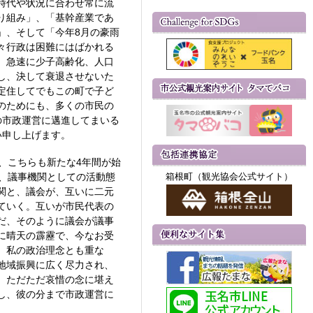
時代や状況に合わせ常に流
り組み」、「基幹産業であ
」、そして「今年8月の豪雨
々行政は困難にはばかれる
、急速に少子高齢化、人口
し、決して衰退させないた
定住してでもこの町で子ど
のためにも、多くの市民の
の市政運営に邁進してまいる
い申し上げます。
、こちらも新たな4年間が始
、議事機関としての活動態
箱根町（観光協会公式サイト）
関と、議会が、互いに二元
ていく。互いが市民代表の
だ、そのように議会が議事
に晴天の霹靂で、今なお受
、私の政治理念とも重な
地域振興に広く尽力され、
、ただただ哀惜の念に堪え
し、彼の分まで市政運営に