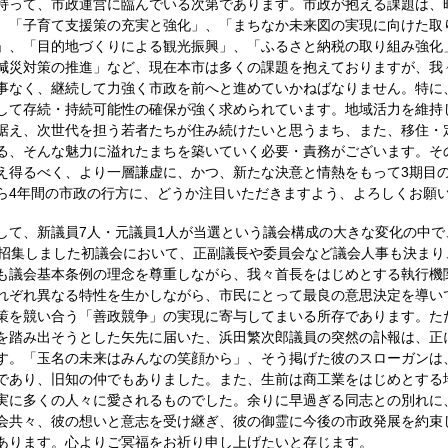
持って、市政運営に臨んでいる次第であります。市政が抱える課題は、
。「子育て支援策の充実と強化」、「まちなか未来図の実現に向けた取
」、「目的地づくりによる観光振興」、「ふるさと納税の取り組み強化
減災対策の推進」など、現在本市は多くの課題を抱えておりますが、我
事なく、継続して力強く市政を前へと進めていかねばなりません。特に
して存続・持続可能性の確保が強く求められています。地域活力を維持
据え、次世代を担う若者たちが住み続けたいと思うまち、また、移住・
る、そんな魅力に溢れたまちを築いていく必要・責務がございます。そ
え得るべく、より一層謙虚に、かつ、新たな決意と情熱をもって3期目
ら4年間の市政の行方に、どうか注目いただきますよう、よろしくお願
して、新議員7人・元議員1人が当選という議会構成の大きな変化の中で
に招集しました初議会において、正副議長や委員会など議会人事も決まり
も議会基本条例の理念を尊重しながら、我々首長をはじめとする執行機
れぞれ異なる特性を生かしながら、市民にとって最良の意思決定を導い
策を競い合う「善政競争」の実現に寄与してまいる所存であります。た
を踏み出そうとした矢先に届いた、浜田繁次郎議員の突然の訃報は、正
す。「玉名の未来はみんなの笑顔から」、そう掲げた彼のスローガンは
であり、旧知の仲でもありました。また、生前は商工業をはじめとする
実に多くの人々に愛されるものでした。余りに早過ぎる同志との別れに
会共々、彼の想いと意志を受け継ぎ、彼の御霊に今後の市政発展を約束
あります。心よりご冥福をお祈り申し上げたいと存じます。