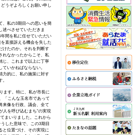
、どうぞよろしくお願い申し
て、私の3期目への思いを簡
し述べさせていただきま
4年間を私に任せていただい
題を直接訴える機会を失した
だけたのか。それを判断す
されなかったからこそ、私
銘じ、これまで以上に丁寧
していかねばならない。
精力的に、私の施策に対す
す。
ります。特に、私が市長に
、「こんな玉名市であって
将来像を行政、議会、全て
が人を呼び込むまち”の実現
いてまいりました。これから
うした意味で、この3期目
ると位置づけ、その実現に