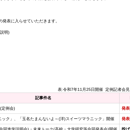
の発表に入らせていただきます。
説明)
表:令和7年11月25日開催 定例記者会
記事件名
(定例会)
発表
ニック」、「玉名たまんないよ～(洋)スイーツマラニック」開催
発表
合同進学説明会)・未来トーク(高校・大学研究等合同発表会)開催
投げ