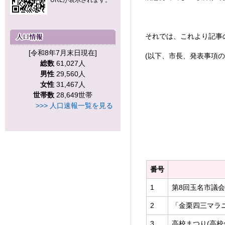
URLが表示されます。
それでは、これより記事
[令和8年7月末日現在]
(以下、市長、発表事項の
総数
61,027人
男性
29,560人
女性
31,467人
世帯数
28,649世帯
>>> 人口速報一覧を見る
番号
1
第8回玉名市議会
2
「金栗四三マラ
3
高校まつり(高校