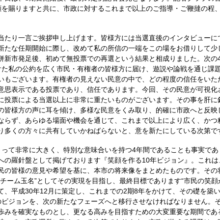
顧を賜りますと共に、市政に対するこれまで以上のご指導・ご鞭撻の程
当たり一言ご挨拶申し上げます。皆様方には当選直後のインタビューに
新たな任期開始に際し、改めて私の所信の一端をこの場をお借りして少
併新市発足後、初めて無投票での再選という結果と相成りました。次の
けた私の公約を広く市民・有権者の皆様方に届け、遊説や論戦を通じ課
いもございます。有権者の見えない民意の中で、どの程度の信任をいた
意思表示である投票であり、信任であります。今回、その民意が可視化
に投票による当選以上に非常に重たいものがございます。その事を肝に
の皆様方の声に耳を傾け、多様な民意をくみ取り、的確に市政へと反映
ならず、あらゆる場面や機会を通じて、これまで以上により広く、かつ
り多くの方々に共有していかねばらないと、意を新たにしている次第で
とって非常に大きく、特別な意味合いを持つ4年間であることも事実であ
への羅針盤として掲げております『笑顔を作る10年ビジョン』。これは
民の皆様の意見や希望を基に、本市の将来像をまとめたものです。その
“チーム玉名”としてその実現を目指し、最終目標であります“市民の笑顔
て、平成30年12月に策定し、これまでの2期8年をかけて、その礎を築
のビジョンを、次の新たなフェーズへと移行させなければなりません。そ
歩みを確実なものとし、更なる高みを目指すための大変重要な期間であ