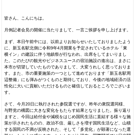
皆さん、こんにちは。
月例記者会見の開催に当たりまして、一言ご挨拶を申し上げます。
まず、本日午前中には、以前よりお知らせいたしておりましたよう
に、新玉名駅北側に令和9年4月開業を予定されているホテル「東
横イン」の建設に伴う地鎮祭が行なわれ、出席をしてまいりまし
た。このたびの観光やビジネスユースの宿泊施設の進出は、まさに
本市が切望していたものでありまして、大変うれしく思っておりま
す。また、市の重要施策の一つとして進めております「新玉名駅周
辺整備」にも弾みがつくものと期待しており、今後の地域経済の活
性化に大いに貢献いただけるものと確信しておるところでございま
す。
さて、今月20日に執行された参院選ですが、昨年の衆院選同様、
与野党の構図に大きな変化をもたらす結果となりました。振り返り
ますと、今回は給付金や減税をはじめ国民生活に直結する様々な施
策が示されたものの、政治不信、厳しさを増す国民生活など、山積
する国民の不満が反映された、そして「多党化」が顕著になった選