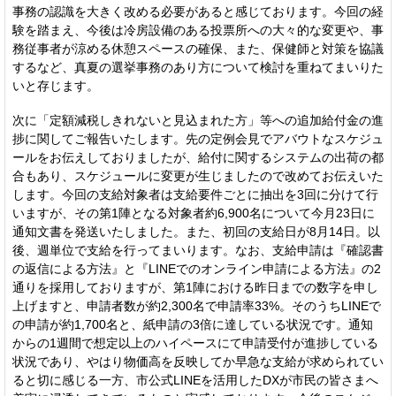
事務の認識を大きく改める必要があると感じております。今回の経
験を踏まえ、今後は冷房設備のある投票所への大々的な変更や、事
務従事者が涼める休憩スペースの確保、また、保健師と対策を協議
するなど、真夏の選挙事務のあり方について検討を重ねてまいりた
いと存じます。
次に「定額減税しきれないと見込まれた方」等への追加給付金の進
捗に関してご報告いたします。先の定例会見でアバウトなスケジュ
ールをお伝えしておりましたが、給付に関するシステムの出荷の都
合もあり、スケジュールに変更が生じましたので改めてお伝えいた
します。今回の支給対象者は支給要件ごとに抽出を3回に分けて行
いますが、その第1陣となる対象者約6,900名について今月23日に
通知文書を発送いたしました。また、初回の支給日が8月14日。以
後、週単位で支給を行ってまいります。なお、支給申請は『確認書
の返信による方法』と『LINEでのオンライン申請による方法』の2
通りを採用しておりますが、第1陣における昨日までの数字を申し
上げますと、申請者数が約2,300名で申請率33%。そのうちLINEで
の申請が約1,700名と、紙申請の3倍に達している状況です。通知
からの1週間で想定以上のハイペースにて申請受付が進捗している
状況であり、やはり物価高を反映してか早急な支給が求められてい
ると切に感じる一方、市公式LINEを活用したDXが市民の皆さまへ