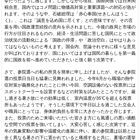
挙だったように感じます。しかしながら現在、国際関係では日米関
税合意、国内ではコメ問題に物価高対策と重要課題への対応が急が
れます。そのような中、石破総理は「赤心奉国(せきしんほうこ
く)」、これは「誠意を込め国に尽くす」との意味ですが、その言
葉を用い国政運営続投の意向を示されました。今後の政局と市場の
行方が注目されるものの、経済・生活問題に苦しむ国民にとって政
治状況の流動化による「国政の停滞」や「政治空白」はやはりあっ
てはならないものと考えます。国会内、世論それぞれに様々な意見
が叫ばれておりますが、国においてはまずは国民の暮らしを第一義
的に国政を前へ進めていただきたいと強く願う次第です。
さて、参院選への私の所見を簡単に申し上げましたが、そんな参院
選の投票日当日も猛暑に見舞われました。今年6月から職場の熱中
症対策が義務化されたことに伴い今回、空調設備のない投票所には
スポットクーラーを設置するなどの対策を試みたところですが、厳
し過ぎる暑さ故にその効果は低く、室内温度が35℃を超える投票
所もあったようです。そうした環境下で半日以上を過ごした立会人
や職員にとっては、身体的負担も非常に大きかったかと存じます。
また、投票のためご来場いただいた皆さま方にも風通しの悪い過酷
な空間での投票を強いてしまい、大変心苦しく感じた次第です。近
年の気象変動の影響や温暖化の進展に伴い、夏の参院選は以前とは
全く異なる暑さの下に置かれていると痛感すると共に、夏場の選挙