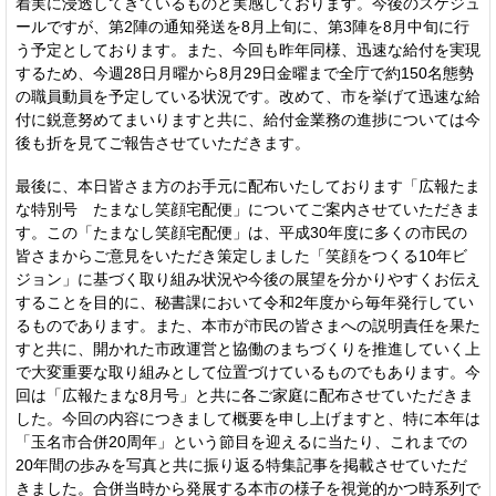
着実に浸透してきているものと実感しております。今後のスケジュ
ールですが、第2陣の通知発送を8月上旬に、第3陣を8月中旬に行
う予定としております。また、今回も昨年同様、迅速な給付を実現
するため、今週28日月曜から8月29日金曜まで全庁で約150名態勢
の職員動員を予定している状況です。改めて、市を挙げて迅速な給
付に鋭意努めてまいりますと共に、給付金業務の進捗については今
後も折を見てご報告させていただきます。
最後に、本日皆さま方のお手元に配布いたしております「広報たま
な特別号 たまなし笑顔宅配便」についてご案内させていただきま
す。この「たまなし笑顔宅配便」は、平成30年度に多くの市民の
皆さまからご意見をいただき策定しました「笑顔をつくる10年ビ
ジョン」に基づく取り組み状況や今後の展望を分かりやすくお伝え
することを目的に、秘書課において令和2年度から毎年発行してい
るものであります。また、本市が市民の皆さまへの説明責任を果た
すと共に、開かれた市政運営と協働のまちづくりを推進していく上
で大変重要な取り組みとして位置づけているものでもあります。今
回は「広報たまな8月号」と共に各ご家庭に配布させていただきま
した。今回の内容につきまして概要を申し上げますと、特に本年は
「玉名市合併20周年」という節目を迎えるに当たり、これまでの
20年間の歩みを写真と共に振り返る特集記事を掲載させていただ
きました。合併当時から発展する本市の様子を視覚的かつ時系列で